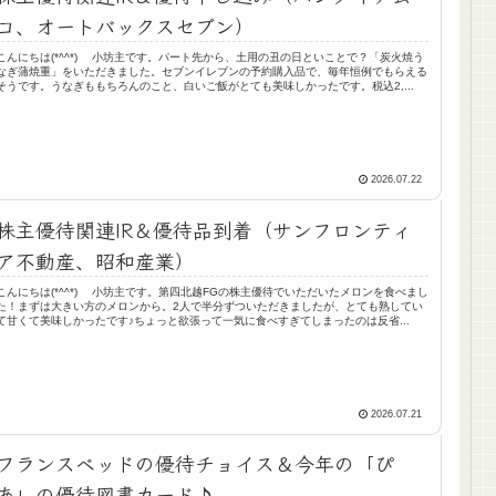
コ、オートバックスセブン）
こんにちは(*^^*) 小坊主です。パート先から、土用の丑の日といことで？「炭火焼う
なぎ蒲焼重」をいただきました。セブンイレブンの予約購入品で、毎年恒例でもらえる
そうです。うなぎももちろんのこと、白いご飯がとても美味しかったです。税込2,...
2026.07.22
株主優待関連IR＆優待品到着（サンフロンティ
ア不動産、昭和産業）
こんにちは(*^^*) 小坊主です。第四北越FGの株主優待でいただいたメロンを食べまし
た！まずは大きい方のメロンから。2人で半分ずついただきましたが、とても熟してい
て甘くて美味しかったです♪ちょっと欲張って一気に食べすぎてしまったのは反省...
2026.07.21
フランスベッドの優待チョイス＆今年の「ぴ
あ」の優待図書カード♪