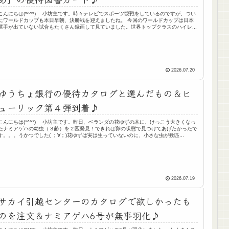
こんにちは(*^^*) 小坊主です。時々テレビでスポーツ観戦をしているのですが、つい
にワールドカップも本日早朝、決勝戦を迎えましたね。 今回のワールドカップは日本
選手が出ていない試合もたくさん録画して見ていました。世界トップクラスのハイレ...
2026.07.20
ゆうちょ銀行の優待カタログと選んだもの＆ヒ
ューリック第４弾到着♪
こんにちは(*^^*) 小坊主です。昨日、ベランダの花ゆずの木に、けっこう大きくなっ
たナミアゲハの幼虫（３齢）を２匹発見！できれば卵の状態で見つけてあげたかったで
す。。。うかつでした( ；∀；)花ゆずは実は生っていないのに、小さな虫が数匹...
2026.07.19
サカイ引越センターのカタログで欲しかったも
のを注文＆ナミアゲハ6号が無事羽化♪