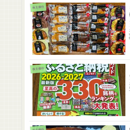
株主優待
株主優待
株主優待