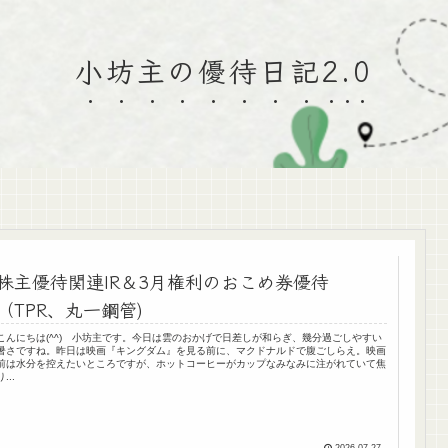
小坊主の優待日記2.0
株主優待関連IR＆3月権利のおこめ券優待
（TPR、丸一鋼管)
こんにちは(^^) 小坊主です。今日は雲のおかげで日差しが和らぎ、幾分過ごしやすい
暑さですね。昨日は映画『キングダム』を見る前に、マクドナルドで腹ごしらえ。映画
前は水分を控えたいところですが、ホットコーヒーがカップなみなみに注がれていて焦
り...