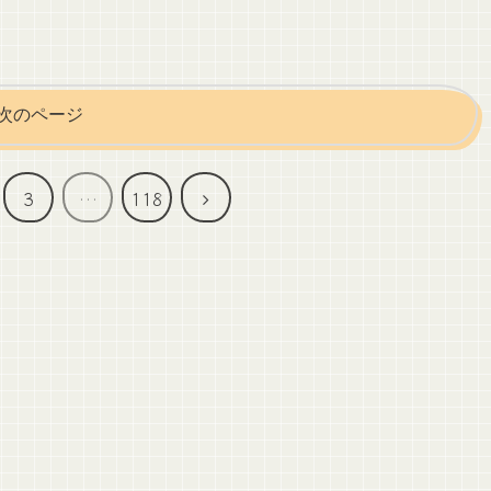
次のページ
次
3
…
118
へ