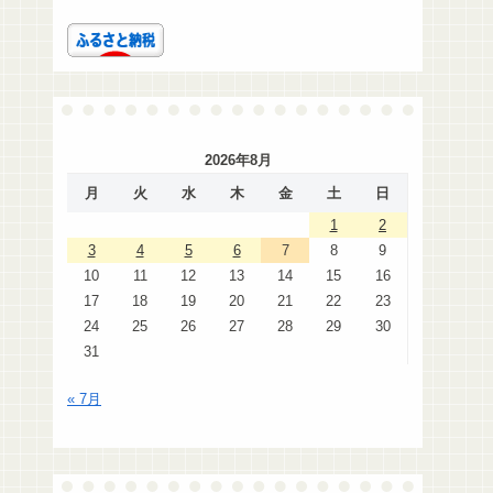
2026年8月
月
火
水
木
金
土
日
1
2
3
4
5
6
7
8
9
10
11
12
13
14
15
16
17
18
19
20
21
22
23
24
25
26
27
28
29
30
31
« 7月