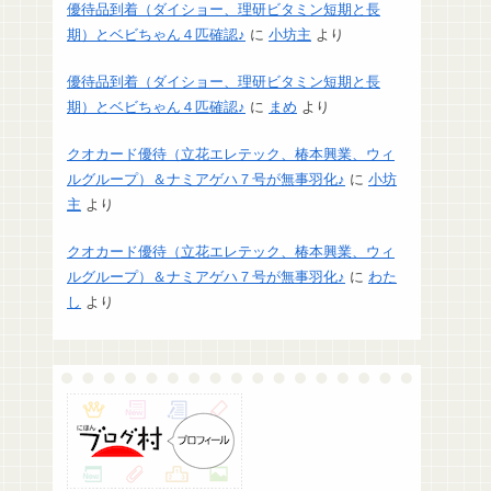
優待品到着（ダイショー、理研ビタミン短期と長
期）とベビちゃん４匹確認♪
に
小坊主
より
優待品到着（ダイショー、理研ビタミン短期と長
期）とベビちゃん４匹確認♪
に
まめ
より
クオカード優待（立花エレテック、椿本興業、ウィ
ルグループ）＆ナミアゲハ７号が無事羽化♪
に
小坊
主
より
クオカード優待（立花エレテック、椿本興業、ウィ
ルグループ）＆ナミアゲハ７号が無事羽化♪
に
わた
し
より