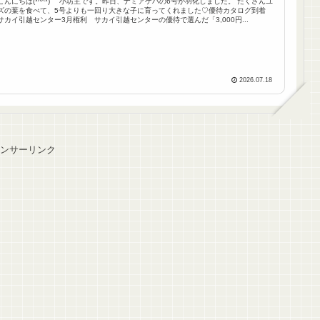
こんにちは(*^^*) 小坊主です。昨日、ナミアゲハの6号が羽化しました。 たくさんユ
ズの葉を食べて、5号よりも一回り大きな子に育ってくれました♡優待カタログ到着
サカイ引越センター3月権利 サカイ引越センターの優待で選んだ「3,000円...
2026.07.18
ンサーリンク