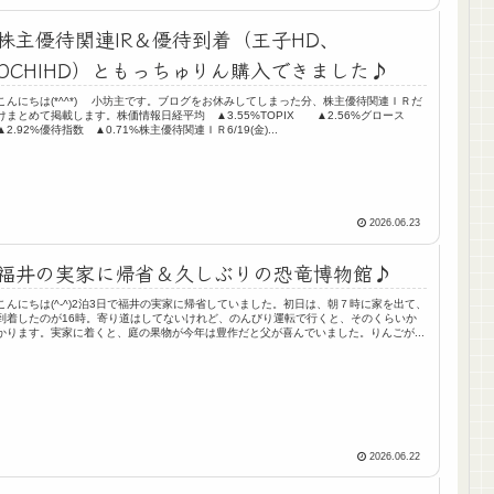
株主優待関連IR＆優待到着（王子HD、
OCHIHD）ともっちゅりん購入できました♪
こんにちは(*^^*) 小坊主です。ブログをお休みしてしまった分、株主優待関連ＩＲだ
けまとめて掲載します。株価情報日経平均 ▲3.55%TOPIX ▲2.56%グロース
▲2.92%優待指数 ▲0.71%株主優待関連ＩＲ6/19(金)...
2026.06.23
福井の実家に帰省＆久しぶりの恐竜博物館♪
こんにちは(^-^)2泊3日で福井の実家に帰省していました。初日は、朝７時に家を出て、
到着したのが16時。寄り道はしてないけれど、のんびり運転で行くと、そのくらいか
かります。実家に着くと、庭の果物が今年は豊作だと父が喜んでいました。りんごが...
2026.06.22