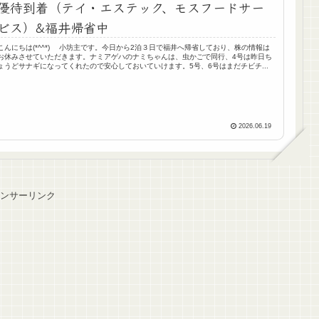
優待到着（テイ・エステック、モスフードサー
ビス）&福井帰省中
こんにちは(*^^*) 小坊主です。今日から2泊３日で福井へ帰省しており、株の情報は
お休みさせていただきます。ナミアゲハのナミちゃんは、虫かごで同行、4号は昨日ち
ょうどサナギになってくれたので安心しておいていけます。5号、6号はまだチビチ...
2026.06.19
ンサーリンク