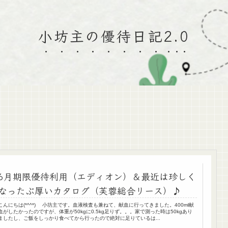
小坊主の優待日記2.0
6月期限優待利用（エディオン）＆最近は珍しく
なったぶ厚いカタログ（芙蓉総合リース）♪
こんにちは(*^^*) 小坊主です。血液検査も兼ねて、献血に行ってきました。400ml献
血がしたかったのですが、体重が50kgに0.5kg足りず。。。家で測った時は50kgあり
ましたし、ご飯をしっかり食べてから行ったので絶対に足りているは...