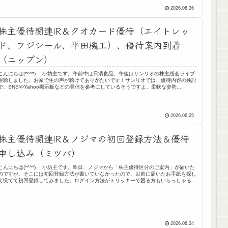
2026.06.26
株主優待関連IR＆クオカード優待（エイトレッ
ド、フジシール、平田機工）、優待案内到着
（ニップン）
こんにちは(*^^*) 小坊主です。午前中は日清食品、午後はサンリオの株主総会ライブ
視聴しました。お家で生の声が聴けてありがたいです！サンリオでは、優待内容の検討
で、SNSやYahoo掲示板などの発信を参考にしているそうですよ。柔軟な姿勢...
2026.06.25
株主優待関連IR＆ノジマの初回登録方法＆優待
申し込み（ミツバ）
こんにちは(*^^*) 小坊主です。昨日、ノジマから「株主優待区分のご案内」が届いた
のですが、そこには初回登録方法が書いていなかったので、以前に届いたお手紙を探し
て慌てて初回登録してみました。ログイン方法がトリッキーで困る方もいらっしゃる...
2026.06.24