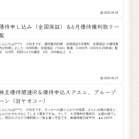
2026.06.28
優待申し込み（全国保証）＆6月優待権利取り一
覧
こんにちは(*^^*) 小坊主です。優待案内到着 全国保証3月権利 全国保証 の優待案
内が到着しました（6/8到着）全国保証（7164）株価 3,000円（2026.6.26終値）配
当 123円 利回り4.1%優待 3月 200株以上 3...
2026.06.27
株主優待関連IR＆優待申込スクエニ、ブルーゾ
ーン（旧ヤオコー）
こんにちは(*^^*) 小坊主です。サッカーの盛り上がりや地震、さらに台風の接近と、
なんだかそわそわしてしまう週末ですね。そして、６月権利付最終日、お疲れ様でし
た。明日のブログで権利取り一覧を書く予定です。株価情報日経平均 ▲4.15%T...