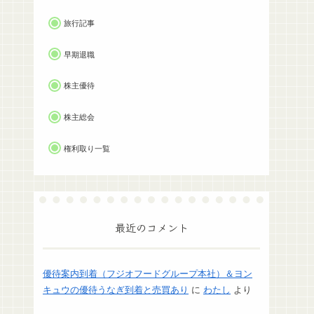
旅行記事
早期退職
株主優待
株主総会
権利取り一覧
最近のコメント
優待案内到着（フジオフードグループ本社）＆ヨン
キュウの優待うなぎ到着と売買あり
に
わたし
より