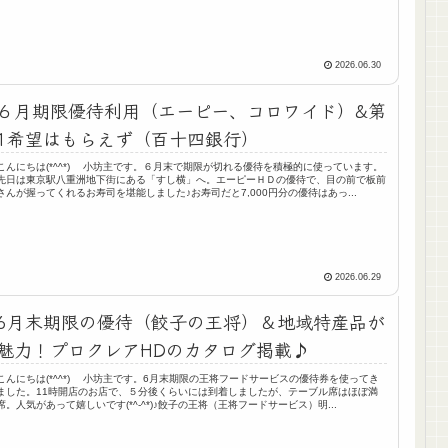
2026.06.30
６月期限優待利用（エーピー、コロワイド）&第
1希望はもらえず（百十四銀行）
こんにちは(*^^*) 小坊主です。６月末で期限が切れる優待を積極的に使っています。
先日は東京駅八重洲地下街にある「すし横」へ。エーピーＨＤの優待で、目の前で板前
さんが握ってくれるお寿司を堪能しました♪お寿司だと7,000円分の優待はあっ...
2026.06.29
6月末期限の優待（餃子の王将）＆地域特産品が
魅力！プロクレアHDのカタログ掲載♪
こんにちは(*^^*) 小坊主です。6月末期限の王将フードサービスの優待券を使ってき
ました。11時開店のお店で、５分後くらいには到着しましたが、テーブル席はほぼ満
席。人気があって嬉しいです(*^-^*)♪餃子の王将（王将フードサービス）明...