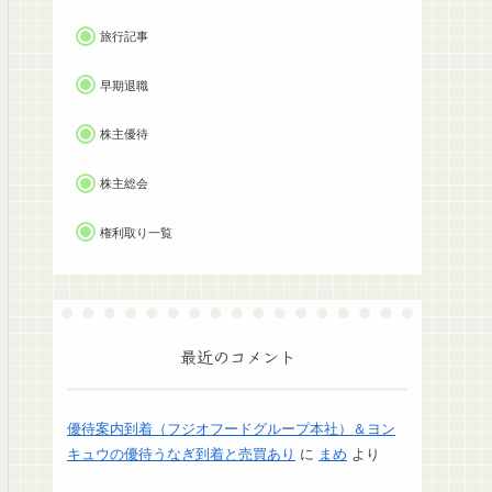
旅行記事
早期退職
株主優待
株主総会
権利取り一覧
最近のコメント
優待案内到着（フジオフードグループ本社）＆ヨン
キュウの優待うなぎ到着と売買あり
に
まめ
より