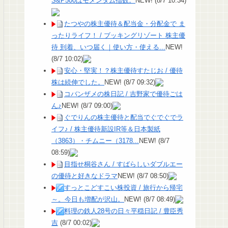
S&P500はモメンタム指数。
NEW!
(8/7 10:34)
たつやの株主優待＆配当金・分配金で ま
ったりライフ！ / ブッキングリゾート 株主優
待 到着、いつ届く｜使い方・使える...
NEW!
(8/7 10:02)
安心・堅実！？株主優待すたじお / 優待
株は続伸でした。
NEW!
(8/7 09:32)
コバンザメの株日記 / 吉野家で優待ごは
ん♪
NEW!
(8/7 09:00)
ぐでりんの株主優待と配当でぐでぐでラ
イフ♪ / 株主優待新設IR等＆日本製紙
（3863）・チムニー（3178...
NEW!
(8/7
08:59)
目指せ桐谷さん / すばらしいダブルエー
の優待と好きなドラマ
NEW!
(8/7 08:50)
すっとこどすこい株投資 / 旅行から帰宅
～。今日も増配が沢山。
NEW!
(8/7 08:49)
料理の鉄人28号の日々平穏日記 / 豊臣秀
吉
(8/7 00:02)