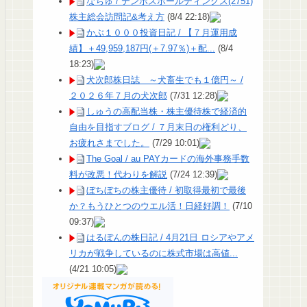
なちゅ / テンポスホールディングス(2751)
株主総会訪問記&考え方
(8/4 22:18)
かぶ１０００投資日記 / 【７月運用成
績】＋49,959,187円(＋7.97％)＋配...
(8/4
18:23)
犬次郎株日誌 ～犬畜生でも１億円～ /
２０２６年７月の犬次郎
(7/31 12:28)
しゅうの高配当株・株主優待株で経済的
自由を目指すブログ / ７月末日の権利どり、
お疲れさまでした。
(7/29 10:01)
The Goal / au PAYカードの海外事務手数
料が改悪！代わりを解説
(7/24 12:39)
ぼちぼちの株主優待 / 初取得最初で最後
か？もうひとつのウエル活！日経好調！
(7/10
09:37)
はるぼんの株日記 / 4月21日 ロシアやアメ
リカが戦争しているのに株式市場は高値...
(4/21 10:05)