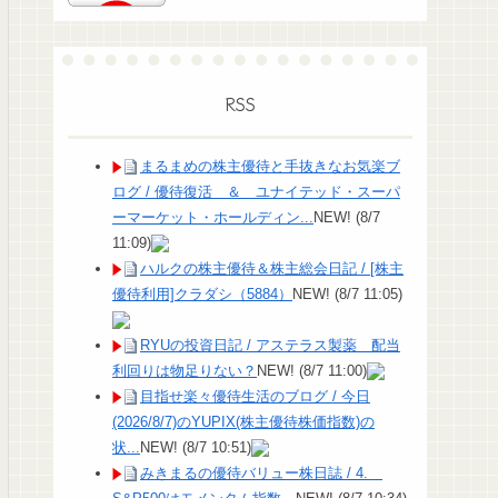
RSS
まるまめの株主優待と手抜きなお気楽ブ
ログ / 優待復活 ＆ ユナイテッド・スーパ
ーマーケット・ホールディン...
NEW!
(8/7
11:09)
ハルクの株主優待＆株主総会日記 / [株主
優待利用]クラダシ（5884）
NEW!
(8/7 11:05)
RYUの投資日記 / アステラス製薬 配当
利回りは物足りない？
NEW!
(8/7 11:00)
目指せ楽々優待生活のブログ / 今日
(2026/8/7)のYUPIX(株主優待株価指数)の
状...
NEW!
(8/7 10:51)
みきまるの優待バリュー株日誌 / 4.