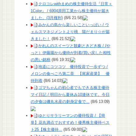
クロコレwithまめの株主優待生活『日常＋
1Color』 / 6904原田工業から株主優待が届き
ました。(3月権利)
(8/6 21:58)
みかんの島から楽しいこといっぱい / ウ
ェルスマネジメントより桃 陽だまり☆が届
きました！
(8/6 21:52)
かれんのスイーツと観劇ときどき株 / (や
っと）伊藤園から優待が到着/買い戻した相性
の悪い銘柄
(8/6 19:31)
地道にコツコツ 優待投資で一歩ずつ /
メロンの食べごろ第二章 【尾家産業】 優
待到着
(8/6 14:03)
ゴマちゃんの初心者でもできる株主優待
マイ日記 / 明日から夏休み10連休です。今日
の夕食は磯丸水産の刺身定食で...
(8/6 13:09)
ゆとりサラリーマンの優待投資 / 【簡
単】花丸満点でおすすめ！優秀株主優待ベス
ト25【株主優待...
(8/5 09:00)