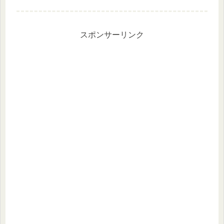
▲1.82%TOPIX ▲1.34%マザーズ
+0.29%優待指数 ▲0.34%（うっ
どさん調べ）保有銘柄◆ 前日比
↑42...
スポンサーリンク