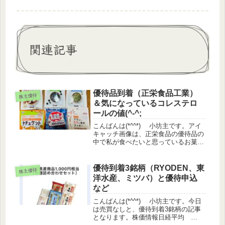
関連記事
優待品到着（正栄食品工業）
株主優待
＆気になっているコレステロ
ールの値(^-^;
こんばんは(*^^*) 小坊主です。アイ
キャッチ画像は、正栄食品の優待品の
中で私が食べたいと思っているお菓子
です。人それぞれ。好みが分かれそう
ですね。株価情報日経平均
▲0.14%TOPIX ▲0.32%グロース
優待到着3銘柄（RYODEN、東
株主優待
+0.53%優待指数...
洋水産、ミツバ）と優待申込
など
こんばんは(*^^*) 小坊主です。今日
は売買なしと、優待到着3銘柄の記事
となります。株価情報日経平均