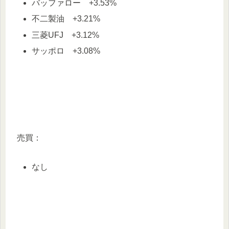
バッファロー +3.53%
不二製油 +3.21%
三菱UFJ +3.12%
サッポロ +3.08%
売買：
なし