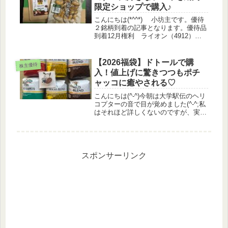
限定ショップで購入♪
こんにちは(*^^*) 小坊主です。優待
２銘柄到着の記事となります。優待品
到着12月権利 ライオン（4912）か
ら優待品が届きました。普段の生活で
役立つものばかりですね♪2023年に発
売された商品が中心になっています。
【2026福袋】ドトールで購
株主優待
ウエルシアの日に、洗...
入！値上げに驚きつつもポチ
ャッコに癒やされる♡
こんにちは(^-^)今朝は大学駅伝のヘリ
コプターの音で目が覚めました(^-^;私
はそれほど詳しくないのですが、実家
の妹は『大学駅伝名鑑』を買うほどの
熱狂的ファン！父は青学のOBで、優
勝すると涙するほど入れ込んでいるの
で、往路優勝が決まった時...
スポンサーリンク