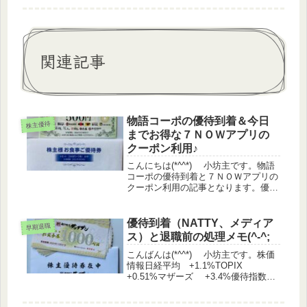
関連記事
物語コーポの優待到着＆今日
株主優待
までお得な７ＮＯＷアプリの
クーポン利用♪
こんにちは(*^^*) 小坊主です。物語
コーポの優待到着と７ＮＯＷアプリの
クーポン利用の記事となります。優待
到着 物語コーポレーション（3097）
6月権利 物語コーポレーションの優
待券が届きました。100株以上 一律
優待到着（NATTY、メディア
早期退職
で3500円分（500...
ス）と退職前の処理メモ(^-^;
こんばんは(*^^*) 小坊主です。株価
情報日経平均 +1.1%TOPIX
+0.51%マザーズ +3.4%優待指数
+0.2%（うっどさん調べ）株主優待IR
大垣共立銀行（8361） 株主優待制度