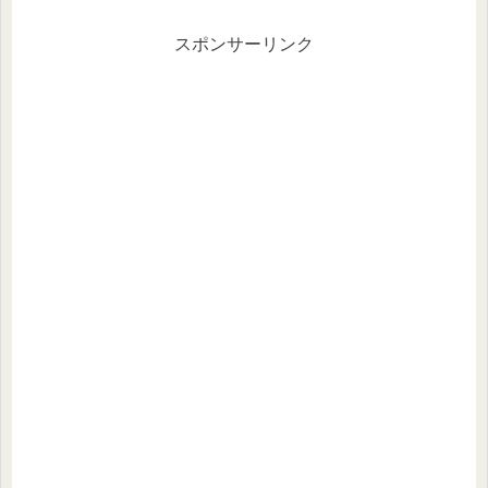
の内容変更に関するお知らせ 三共生
興...
スポンサーリンク