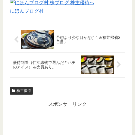
にほんブログ村
予想より少な目かな(^-^;＆福井帰省2
日目♪
優待到着（住江織物で選んだキハチ
のアイス）＆売買あり。
株主優待
スポンサーリンク