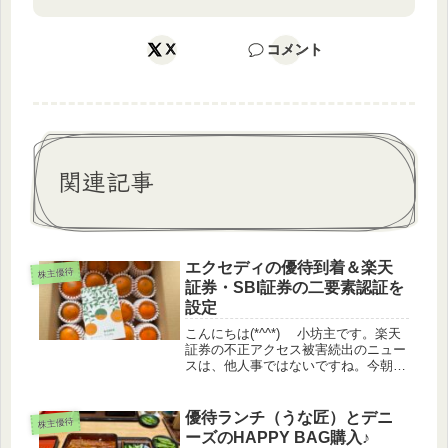
X
コメント
関連記事
エクセディの優待到着＆楽天
株主優待
証券・SBI証券の二要素認証を
設定
こんにちは(*^^*) 小坊主です。楽天
証券の不正アクセス被害続出のニュー
スは、他人事ではないですね。今朝一
番で、楽天証券とSBI証券の二要素認
証を設定しました。その内容はブログ
下方で書いてます。優待品到着 エク
優待ランチ（うな匠）とデニ
株主優待
セディ９月権利 エクセディ...
ーズのHAPPY BAG購入♪