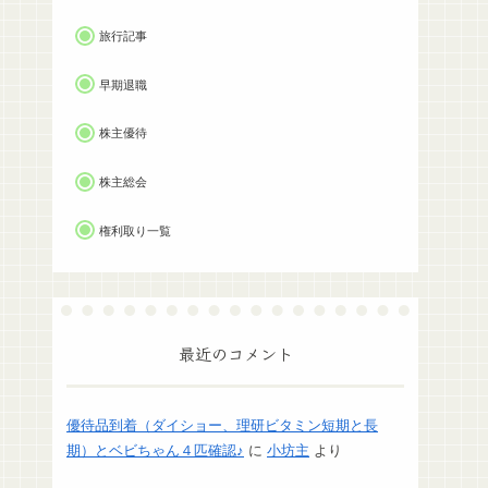
旅行記事
早期退職
株主優待
株主総会
権利取り一覧
最近のコメント
優待品到着（ダイショー、理研ビタミン短期と長
期）とベビちゃん４匹確認♪
に
小坊主
より