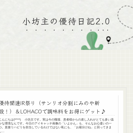
小坊主の優待日記2.0
優待関連IR祭り（サンリオ分割にみのや新
設！）＆LOHACOで調味料をお得にゲット♪
こんにちは(*^^*) 小坊主です。実は今の職場、患者様からの差し入れがとても多い温
かな環境なんです。今日のアイキャッチ画像の「いよかん」も、そんなお心遣いの一
つ。直接リハビリを担当しているわけではない私にも、「お裾分けね」と回ってきま
し...