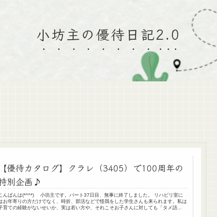
小坊主の優待日記2.0
【優待カタログ】クラレ（3405）で100周年の
特別企画♪
こんばんは(*^^*) 小坊主です。パート37日目、無事に終了しました。 リハビリ室に
はお年寄りの方だけでなく、時折、部活などで怪我をした学生さんも来られます。私は
子育ての経験がないせいか、実は若い方や、それこそお子さんに対しても「タメ語...