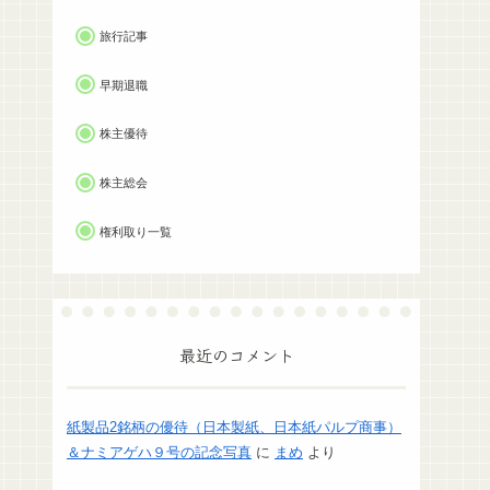
旅行記事
早期退職
株主優待
株主総会
権利取り一覧
最近のコメント
紙製品2銘柄の優待（日本製紙、日本紙パルプ商事）
＆ナミアゲハ９号の記念写真
に
まめ
より