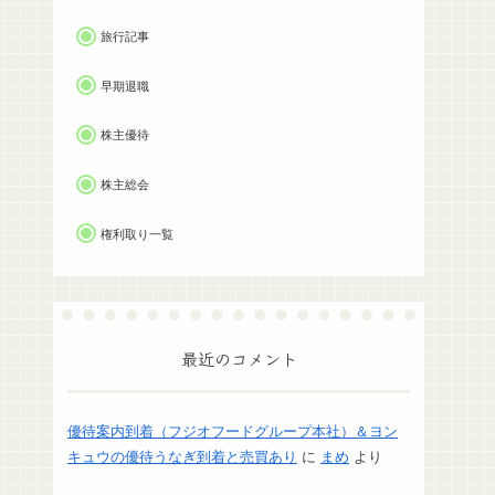
旅行記事
早期退職
株主優待
株主総会
権利取り一覧
最近のコメント
優待案内到着（フジオフードグループ本社）＆ヨン
キュウの優待うなぎ到着と売買あり
に
まめ
より