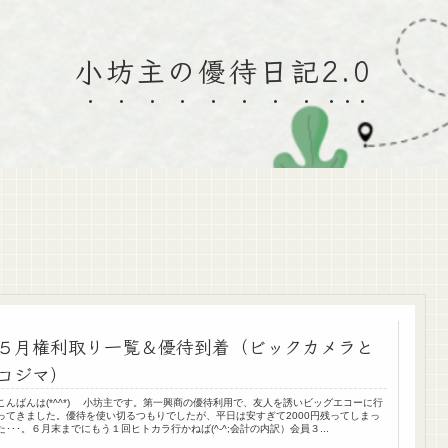
小坊主の優待日記2.0
５月権利取り一覧＆優待到着（ビックカメラと
コジマ）
こんばんは(*^^*) 小坊主です。第一興商の優待利用で、友人を誘いビッグエコーに行
ってきました。優待を使い切るつもりでしたが、平日は安すぎて2000円残ってしまっ
た･･･。６月末までにもう１回ヒトカラ行かねば(^-^;会計の内訳）会員３...