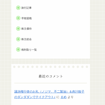
旅行記事
早期退職
株主優待
株主総会
権利取り一覧
最近のコメント
議決権行使のお礼（ノジマ、不二製油）＆肉汁餃子
のダンダダンでテイクアウト♪
に
まめ
より