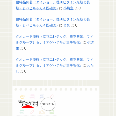
優待品到着（ダイショー、理研ビタミン短期と長
期）とベビちゃん４匹確認♪
に
小坊主
より
優待品到着（ダイショー、理研ビタミン短期と長
期）とベビちゃん４匹確認♪
に
まめ
より
クオカード優待（立花エレテック、椿本興業、ウィ
ルグループ）＆ナミアゲハ７号が無事羽化♪
に
小坊
主
より
クオカード優待（立花エレテック、椿本興業、ウィ
ルグループ）＆ナミアゲハ７号が無事羽化♪
に
わた
し
より