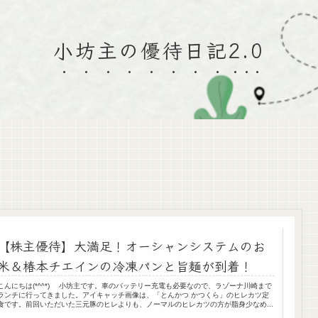
小坊主の優待日記2.0
【株主優待】大満足！オーシャンシステムのお
米＆椿本チエインの冷凍パンと旨麺が到着！
こんにちは(*^^*) 小坊主です。車のバッテリー充電も必要なので、ラゾーナ川崎まで
ランチに行ってきました。アイキャッチ画像は、「とんかつ かつくら」のヒレカツ定
食です。前回いただいた三元豚のヒレよりも、ノーマルのヒレカツの方が脂身少なめ...