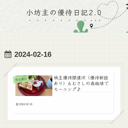
小坊主の優待日記2.0
2024-02-16
株主優待関連IR（優待新設
株主優待
あり）＆むさしの森珈琲で
モーニング♪
2024.02.16