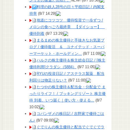
ンリオの落選と売却と。
NEW!
(8/7 20:36)
料理の鉄人28号の日々平穏日記 / 内閣支
持率
(8/7 14:29)
地道にコツコツ 優待投資で一歩ずつ /
メロンの食べごろ最終章 【ダイショー】
優待到着
(8/7 13:29)
まるまめの株主優待と手抜きなお気楽ブ
ログ / 優待復活 ＆ ユナイテッド・スーパ
ーマーケット・ホールディン...
(8/7 11:09)
ハルクの株主優待＆株主総会日記 / [株主
優待利用]クラダシ（5884）
(8/7 11:05)
RYUの投資日記 / アステラス製薬 配当
利回りは物足りない？
(8/7 11:00)
たつやの株主優待＆配当金・分配金で ま
ったりライフ！ / ブッキングリゾート 株主優
待 到着、いつ届く｜使い方・使える...
(8/7
10:02)
コバンザメの株日記 / 吉野家で優待ごは
ん♪
(8/7 09:00)
ぐでりんの株主優待と配当でぐでぐでラ