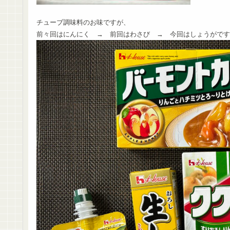
チューブ調味料のお味ですが、
前々回はにんにく → 前回はわさび → 今回はしょうがです