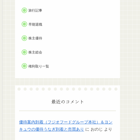
旅行記事
早期退職
株主優待
株主総会
権利取り一覧
最近のコメント
優待案内到着（フジオフードグループ本社）＆ヨン
キュウの優待うなぎ到着と売買あり
に
おのじ
より