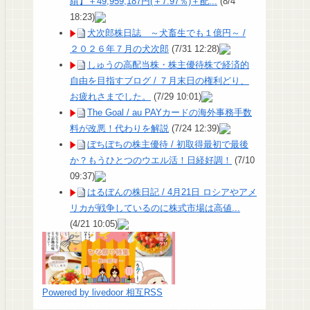
績】＋49,959,187円(＋7.97％)＋配...
(8/4
18:23)
犬次郎株日誌 ～犬畜生でも１億円～ /
２０２６年７月の犬次郎
(7/31 12:28)
しゅうの高配当株・株主優待株で経済的
自由を目指すブログ / ７月末日の権利どり、
お疲れさまでした。
(7/29 10:01)
The Goal / au PAYカードの海外事務手数
料が改悪！代わりを解説
(7/24 12:39)
ぼちぼちの株主優待 / 初取得最初で最後
か？もうひとつのウエル活！日経好調！
(7/10
09:37)
はるぼんの株日記 / 4月21日 ロシアやアメ
リカが戦争しているのに株式市場は高値...
(4/21 10:05)
Powered by livedoor 相互RSS