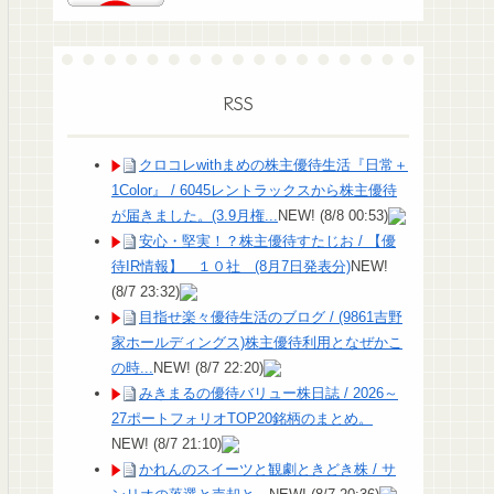
RSS
クロコレwithまめの株主優待生活『日常＋
1Color』 / 6045レントラックスから株主優待
が届きました。(3.9月権...
NEW!
(8/8 00:53)
安心・堅実！？株主優待すたじお / 【優
待IR情報】 １０社 (8月7日発表分)
NEW!
(8/7 23:32)
目指せ楽々優待生活のブログ / (9861吉野
家ホールディングス)株主優待利用となぜかこ
の時...
NEW!
(8/7 22:20)
みきまるの優待バリュー株日誌 / 2026～
27ポートフォリオTOP20銘柄のまとめ。
NEW!
(8/7 21:10)
かれんのスイーツと観劇ときどき株 / サ