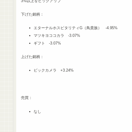
3%以上をピックアップ
下げた銘柄：
エターナルホスピタリティG（鳥貴族） -4.95%
マツキヨココカラ -3.07%
ギフト -3.07%
上げた銘柄：
ビックカメラ +3.24%
売買：
なし