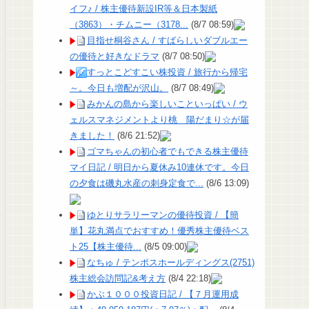
イフ♪ / 株主優待新設IR等＆日本製紙
（3863）・チムニー（3178...
(8/7 08:59)
目指せ桐谷さん / すばらしいダブルエー
の優待と好きなドラマ
(8/7 08:50)
すっとこどすこい株投資 / 旅行から帰宅
～。今日も増配が沢山。
(8/7 08:49)
みかんの島から楽しいこといっぱい / ウ
ェルスマネジメントより桃 陽だまり☆が届
きました！
(8/6 21:52)
ゴマちゃんの初心者でもできる株主優待
マイ日記 / 明日から夏休み10連休です。今日
の夕食は磯丸水産の刺身定食で...
(8/6 13:09)
ゆとりサラリーマンの優待投資 / 【簡
単】花丸満点でおすすめ！優秀株主優待ベス
ト25【株主優待...
(8/5 09:00)
なちゅ / テンポスホールディングス(2751)
株主総会訪問記&考え方
(8/4 22:18)
かぶ１０００投資日記 / 【７月運用成