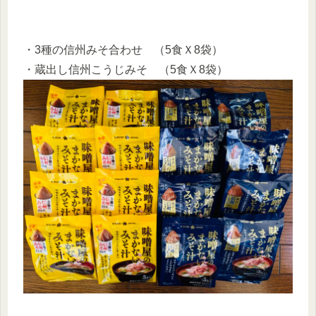
・3種の信州みそ合わせ （5食Ｘ8袋）
・蔵出し信州こうじみそ （5食Ｘ8袋）