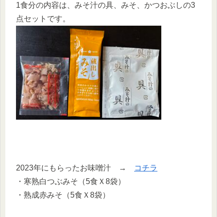
1食分の内容は、みそ汁の具、みそ、かつおぶしの3
点セットです。
2023年にもらったお味噌汁 →
コチラ
・寒熟白つぶみそ（5食Ｘ8袋）
・熟成赤みそ（5食Ｘ8袋）