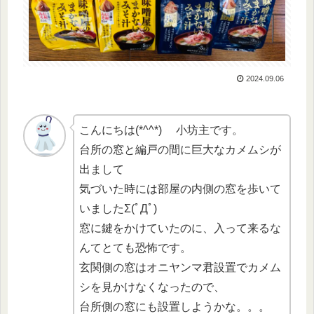
2024.09.06
こんにちは(*^^*) 小坊主です。
台所の窓と編戸の間に巨大なカメムシが
出まして
気づいた時には部屋の内側の窓を歩いて
いましたΣ(ﾟДﾟ)
窓に鍵をかけていたのに、入って来るな
んてとても恐怖です。
玄関側の窓はオニヤンマ君設置でカメム
シを見かけなくなったので、
台所側の窓にも設置しようかな。。。