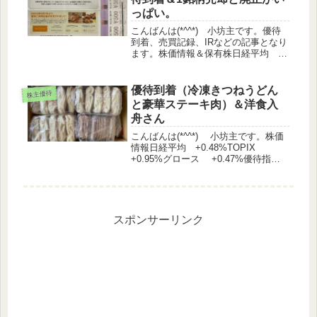
っぱい。
こんばんは(*^^*) 小坊主です。優待
到着、売買記録、IRなどの記事となり
ます。株価情報＆保有株日経平均
+0.81%TOPIX +0.88%マザーズ
+0.24%優待指数 +0.33%（うっど
さん調べ）◆ 保有株の前日比 ↑1...
優待到着（冷凍きつねうどん
株主優待
と豪華ステーキ肉）＆洋食入
舟さん
こんばんは(*^^*) 小坊主です。株価
情報日経平均 +0.48%TOPIX
+0.95%グロース +0.47%優待指
数 +0.55%（うっどさん調べ）保有
銘柄◆ 前日比 ↑170銘柄 ↓32銘
柄 +1.09%3%以上をピ...
スポンサーリンク