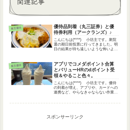
関連記事
優待品到着（丸三証券）と優
株主優待
待券利用（アークランズ）♪
こんにちは(*^^*) 小坊主です。衆院
選の期日前投票に行ってきました。明
日の結果が待ち遠しいような怖いよう
な。株をやっている身としては、ソフ
トランディングを願います。優待品到
着 丸三証券３月権利 丸三証券
アプリでコメダポイント合算
株主優待
（8613）から山本山の海苔が...
とバリューHRのdポイント受
領＆やること色々。
こんにちは(*^^*) 小坊主です。優待
の到着が増え、アプリや、カードへの
連携など、やらなきゃならない作業が
結構あります。アイキャッチの画像
は、ミニストップのソフトクリーム券
で特盛ソフトクリーム（バニラ）をい
ただきました。ホットコーヒーは...
スポンサーリンク