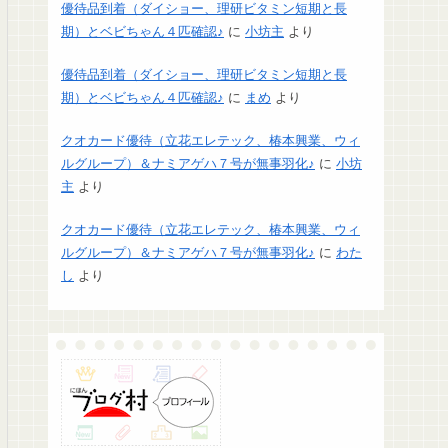
優待品到着（ダイショー、理研ビタミン短期と長
期）とベビちゃん４匹確認♪
に
小坊主
より
優待品到着（ダイショー、理研ビタミン短期と長
期）とベビちゃん４匹確認♪
に
まめ
より
クオカード優待（立花エレテック、椿本興業、ウィ
ルグループ）＆ナミアゲハ７号が無事羽化♪
に
小坊
主
より
クオカード優待（立花エレテック、椿本興業、ウィ
ルグループ）＆ナミアゲハ７号が無事羽化♪
に
わた
し
より