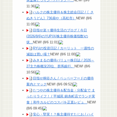
央金庫とウイン・パートナー...
NEW!
(8/6
11:36)
ハルクの株主優待＆株主総会日記 / 〘さ
ぬきうどん〙736扇や（高松市）
NEW!
(8/6
11:05)
目指せ楽々優待生活のブログ / 今日
(2026/8/6)のYUPIX(株主優待株価指数)の
状...
NEW!
(8/6 11:01)
RYUの投資日記 / カーリット 一過性の
減益は買い場？
NEW!
(8/6 11:00)
みきまるの優待バリュー株日誌 / 2026～
27主力株概況20位、群馬銀行。
NEW!
(8/6
10:56)
目指せ桐谷さん / ペッペーフードの優待
案内とマック
NEW!
(8/6 09:52)
たつやの株主優待＆配当金・分配金で ま
ったりライフ！ / 平城苑 錦糸町店でランチ実
食｜和牛カルビのコスパを正直レビュ...
NEW!
(8/6 09:45)
安心・堅実！？株主優待すたじお / ハイ