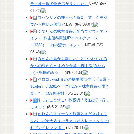
テク株一服で物色広がりました。
NEW!
(8/6
09:22)
コバンザメの株日記 / 新晃工業、シモジ
マから届いた優待♪
NEW!
(8/6 09:07)
ぐでりんの株主優待と配当でぐでぐでラ
イフ♪ / 株主優待関連IR＆ベルグアース
（1383）・力の源ホールディ...
NEW!
(8/6
08:43)
みかんの島から楽しいこといっぱい / み
かんの島から〜まめな食堂・御手洗(みたら
い)・県民の浜☆ ...
(8/6 03:08)
クロコレwithまめの株主優待生活『日常＋
1Color』 / 8282ケーズHDから株主優待が届き
ました。(3.9月権利)
(8/5 22:04)
すっとこどすこい株投資 / 1泊旅行へ行っ
てきます
(8/5 21:25)
かれんのスイーツと観劇ときどき株 / ス
タバ バナナ＆キャラメルオムレットをリピ/
セブンイレブン瀬...
(8/5 20:11)