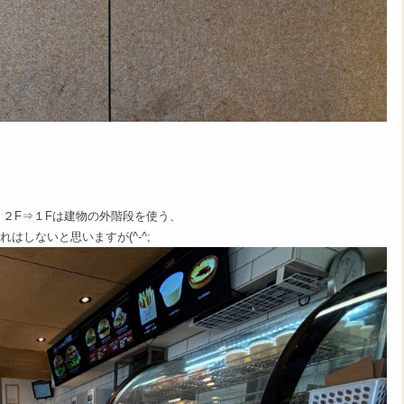
２F⇒１Fは建物の外階段を使う、
しないと思いますが(^-^;