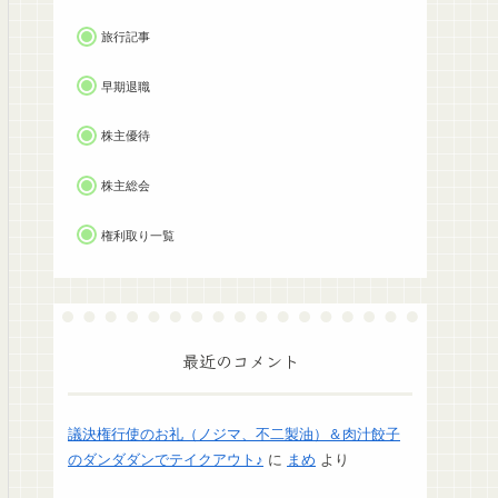
旅行記事
早期退職
株主優待
株主総会
権利取り一覧
最近のコメント
議決権行使のお礼（ノジマ、不二製油）＆肉汁餃子
のダンダダンでテイクアウト♪
に
まめ
より