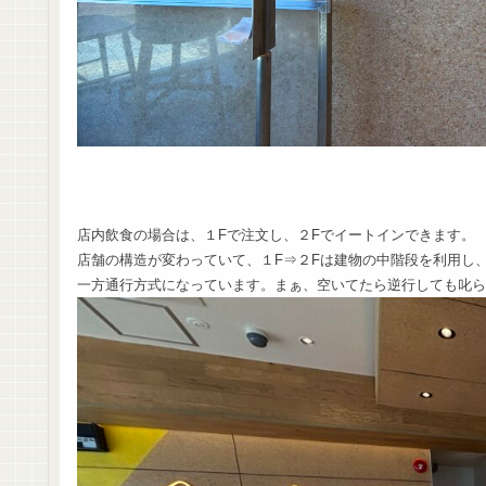
店内飲食の場合は、１Fで注文し、２Fでイートインできます。
店舗の構造が変わっていて、１F⇒２Fは建物の中階段を利用し、
一方通行方式になっています。まぁ、空いてたら逆行しても叱られは