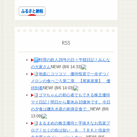
RSS
料理の鉄人28号の日々平穏日記 / みんな
の大家さん
NEW!
(8/6 14:33)
地道にコツコツ 優待投資で一歩ずつ /
メロンの食べごろ第二章 【尾家産業】 優
待到着
NEW!
(8/6 14:03)
ゴマちゃんの初心者でもできる株主優待
マイ日記 / 明日から夏休み10連休です。今日
の夕食は磯丸水産の刺身定食で...
NEW!
(8/6
13:09)
まるまめの株主優待と手抜きなお気楽ブ
ログ / セミの命は短い ＆ ＴＢＫと信金中