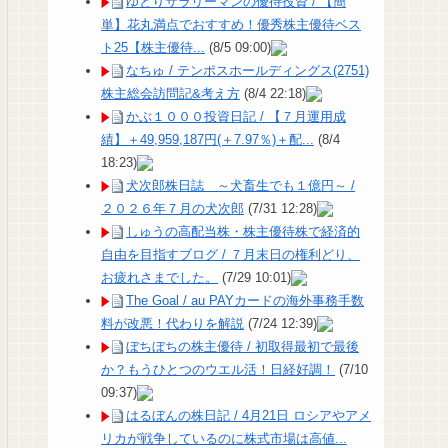
ゆとりサラリーマンの優待投資 / 【簡
単】花丸満点でおすすめ！優秀株主優待ベス
ト25【株主優待...
(8/5 09:00)
なちゅ / テンポスホールディングス(2751)
株主総会訪問記&考え方
(8/4 22:18)
かぶ１０００投資日記 / 【７月運用成
績】＋49,959,187円(＋7.97％)＋配...
(8/4
18:23)
犬次郎株日誌 ～犬畜生でも１億円～ /
２０２６年７月の犬次郎
(7/31 12:28)
しゅうの高配当株・株主優待株で経済的
自由を目指すブログ / ７月末日の権利どり、
お疲れさまでした。
(7/29 10:01)
The Goal / au PAYカードの海外事務手数
料が改悪！代わりを解説
(7/24 12:39)
ぼちぼちの株主優待 / 初取得最初で最後
か？もうひとつのウエル活！日経好調！
(7/10
09:37)
はるぼんの株日記 / 4月21日 ロシアやアメ
リカが戦争しているのに株式市場は高値...