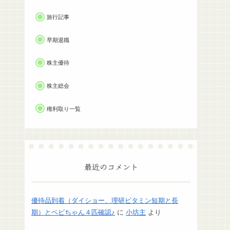
旅行記事
早期退職
株主優待
株主総会
権利取り一覧
最近のコメント
優待品到着（ダイショー、理研ビタミン短期と長
期）とベビちゃん４匹確認♪
に
小坊主
より