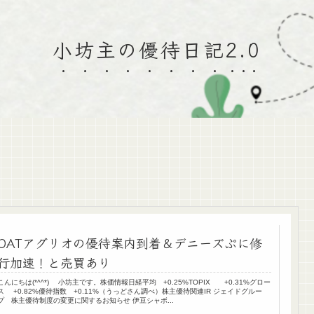
小坊主の優待日記2.0
OATアグリオの優待案内到着＆デニーズぷに修
行加速！と売買あり
こんにちは(*^^*) 小坊主です。株価情報日経平均 +0.25%TOPIX +0.31%グロー
ス +0.82%優待指数 +0.11%（うっどさん調べ）株主優待関連IR ジェイドグルー
プ 株主優待制度の変更に関するお知らせ 伊豆シャボ...