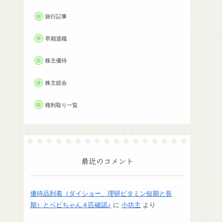
旅行記事
早期退職
株主優待
株主総会
権利取り一覧
最近のコメント
優待品到着（ダイショー、理研ビタミン短期と長
期）とベビちゃん４匹確認♪
に
小坊主
より