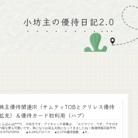
小坊主の優待日記2.0
株主優待関連IR（サムティTOBとクリレス優待
拡充）＆優待カード初利用（ハブ）
こんばんは(*^^*) 小坊主です。アイキャッチ画像は、「ルリマツリ」です。アサガオ
の様な蕾も可愛いです。秋になりお花も元気になってきましたね！株価情報日経平均
+0.57%TOPIX ▲0.24%グロース ▲0.27%優待指数 ▲0...