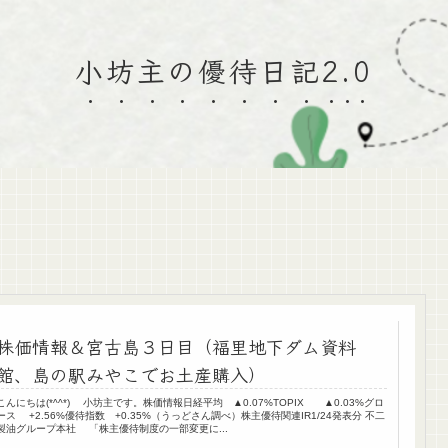
小坊主の優待日記2.0
株価情報＆宮古島３日目（福里地下ダム資料
館、島の駅みやこでお土産購入）
こんにちは(*^^*) 小坊主です。株価情報日経平均 ▲0.07%TOPIX ▲0.03%グロ
ース +2.56%優待指数 +0.35%（うっどさん調べ）株主優待関連IR1/24発表分 不二
製油グループ本社 「株主優待制度の一部変更に...