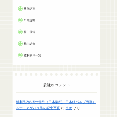
旅行記事
早期退職
株主優待
株主総会
権利取り一覧
最近のコメント
紙製品2銘柄の優待（日本製紙、日本紙パルプ商事）
＆ナミアゲハ９号の記念写真
に
まめ
より