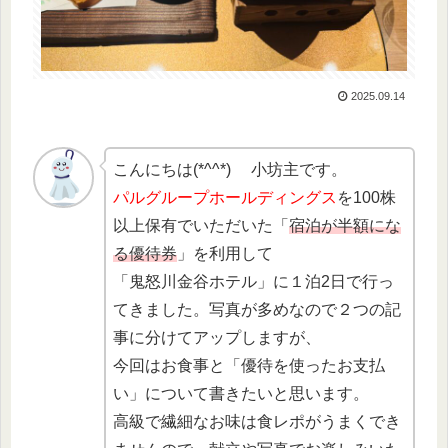
2025.09.14
こんにちは(*^^*) 小坊主です。
パルグループホールディングス
を100株
以上保有でいただいた「
宿泊が半額にな
る優待券
」を利用して
「鬼怒川金谷ホテル」に１泊2日で行っ
てきました。写真が多めなので２つの記
事に分けてアップしますが、
今回はお食事と「優待を使ったお支払
い」について書きたいと思います。
高級で繊細なお味は食レポがうまくでき