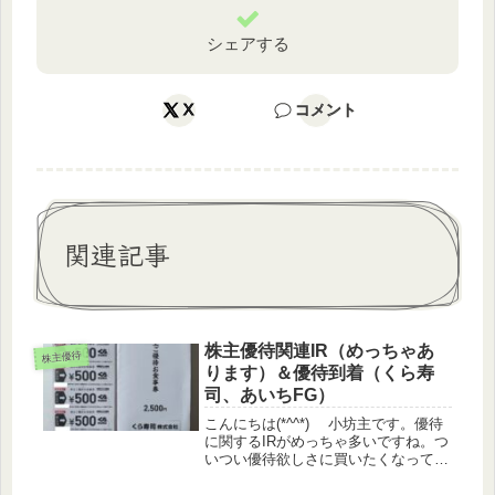
シェアする
X
コメント
関連記事
株主優待関連IR（めっちゃあ
株主優待
ります）＆優待到着（くら寿
司、あいちFG）
こんにちは(*^^*) 小坊主です。優待
に関するIRがめっちゃ多いですね。つ
いつい優待欲しさに買いたくなってし
まいます(^-^;株価情報日経平均
▲1.45%TOPIX ▲1.1%グロース