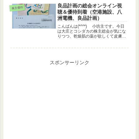
+0.24%優待指数 ▲0.39%（うっ
良品計画の総会オンライン視
株主優待
どさ...
聴＆優待到着（空港施設、八
洲電機、良品計画）
こんばんは(*^^*) 小坊主です。今日
は大庄とコシダカの株主総会が気にな
りつつ、乾燥肌の薬が欲しくて皮膚科
を優先してしまいました(^-^;株価情報
日経平均 ▲0.12%TOPIX
▲0.21%グロース ▲0.24%優待指
数 +0.2...
スポンサーリンク