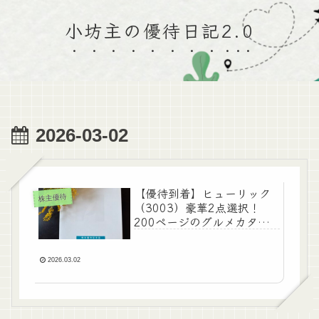
小坊主の優待日記2.0
2026-03-02
【優待到着】ヒューリック
株主優待
（3003）豪華2点選択！
200ページのグルメカタロ
グ＆ベランダ収穫！「悪魔
的」パクチーサラダの再現
♪
2026.03.02