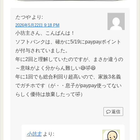
たつや
より:
2026年5月22日 9:18 PM
小坊主さん、こんばんは！
ソフトバンクは、確かに5/19にpaypayポイント
が付与されていました。
年に2回と理解していたのですが、まさか違うの
～意味がよく分からん難しい😅🤣😆
年に1回でも総合利回り超高いので、家族3名義
でガチホです（が・・息子がpaypay使ってない
らしく優待は放棄したって🤣）
返信
小坊主
より: