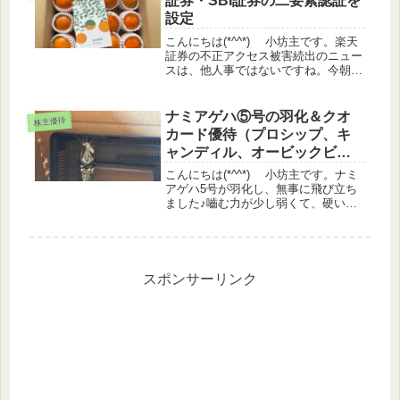
証券・SBI証券の二要素認証を
設定
こんにちは(*^^*) 小坊主です。楽天
証券の不正アクセス被害続出のニュー
スは、他人事ではないですね。今朝一
番で、楽天証券とSBI証券の二要素認
証を設定しました。その内容はブログ
下方で書いてます。優待品到着 エク
ナミアゲハ⑤号の羽化＆クオ
株主優待
セディ９月権利 エクセディ...
カード優待（プロシップ、キ
ャンディル、オービックビジ
ネス）、優待申込み（ホク
こんにちは(*^^*) 小坊主です。ナミ
ト）
アゲハ5号が羽化し、無事に飛び立ち
ました♪嚙む力が少し弱くて、硬い柚
子の葉を食べるのが大変だった子なの
で見事な蝶々になれて感無量です。株
価情報日経平均 +0.74%TOPIX
+0.79%グロース...
スポンサーリンク