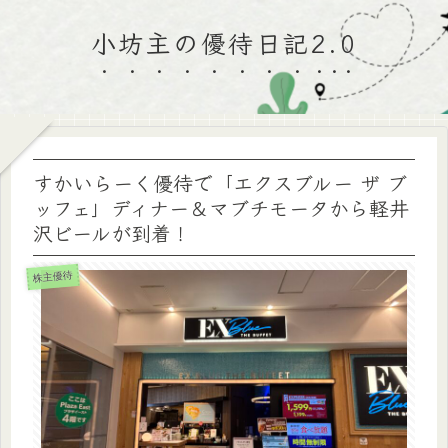
小坊主の優待日記2.0
すかいらーく優待で「エクスブルー ザ ブ
ッフェ」ディナー＆マブチモータから軽井
沢ビールが到着！
株主優待