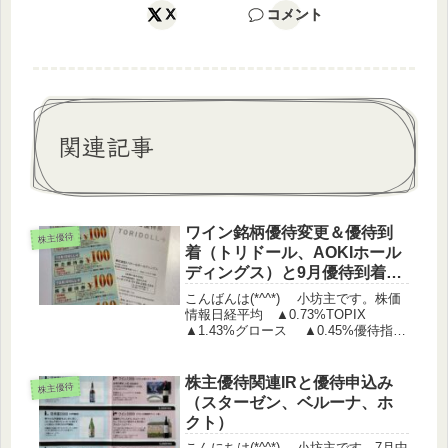
X
コメント
関連記事
ワイン銘柄優待変更＆優待到
株主優待
着（トリドール、AOKIホール
ディングス）と9月優待到着状
況
こんばんは(*^^*) 小坊主です。株価
情報日経平均 ▲0.73%TOPIX
▲1.43%グロース ▲0.45%優待指
数 ▲0.66%（うっどさん調べ）株主
優待関連IR 巴工業(6309) 株主優待制
度の変更に関するお知らせ ニッコ
株主優待関連IRと優待申込み
株主優待
ー...
（スターゼン、ベルーナ、ホ
クト）
こんにちは(*^^*) 小坊主です。7月中