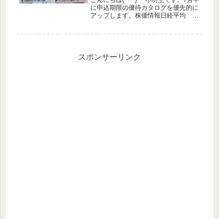
に申込期限の優待カタログを優先的に
アップします。株価情報日経平均
▲0.0%TOPIX ▲0.49%グロース
+0.54%優待指数 ▲0.55%（うっ
どさん調べ）株主優待関連IR サンエ
ー 株...
スポンサーリンク