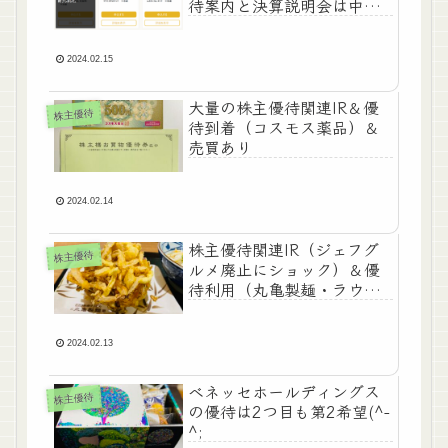
待案内と決算説明会は中
止。
2024.02.15
大量の株主優待関連IR＆優
株主優待
待到着（コスモス薬品）＆
売買あり
2024.02.14
株主優待関連IR（ジェフグ
株主優待
ルメ廃止にショック）＆優
待利用（丸亀製麺・ラウン
ジ）
2024.02.13
ベネッセホールディングス
株主優待
の優待は2つ目も第2希望(^-
^;