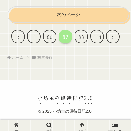
次のページ
前
次
1
86
87
88
114
へ
へ
ホーム
株主優待
小坊主の優待日記2.0
© 2023 小坊主の優待日記2.0.
ホーム
検索
トップ
サイドバー