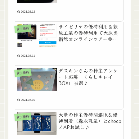
2024.02.12
サイゼリヤの優待利用＆萩
株主優待
原工業の優待利用で大原美
術館オンラインツアー参加
♪
2024.02.11
ダスキンさんの株主アンケ
株主優待
ート応募「くらしキレイ
BOX」当選♪
2024.02.10
大量の株主優待関連IR＆優
株主優待
待到着（森永乳業）とchoco
ＺAPお試し♪