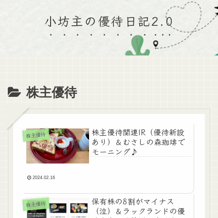
小坊主の優待日記2.0
株主優待
株主優待関連IR（優待新設
株主優待
あり）＆むさしの森珈琲で
モーニング♪
2024.02.16
保有株の8割がマイナス
株主優待
（泣）＆ラックランドの優