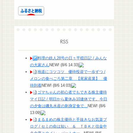
RSS
料理の鉄人28号の日々平穏日記 / みんな
の大家さん
NEW!
(8/6 14:33)
地道にコツコツ 優待投資で一歩ずつ /
メロンの食べごろ第二章 【尾家産業】 優
待到着
NEW!
(8/6 14:03)
ゴマちゃんの初心者でもできる株主優待
マイ日記 / 明日から夏休み10連休です。今日
の夕食は磯丸水産の刺身定食で...
NEW!
(8/6
13:09)
まるまめの株主優待と手抜きなお気楽ブ
ログ / セミの命は短い ＆ ＴＢＫと信金中