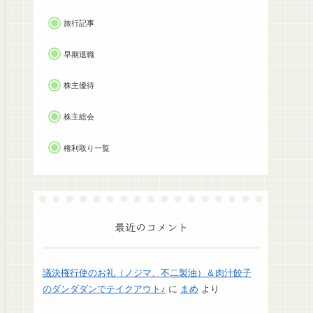
旅行記事
早期退職
株主優待
株主総会
権利取り一覧
最近のコメント
議決権行使のお礼（ノジマ、不二製油）＆肉汁餃子
のダンダダンでテイクアウト♪
に
まめ
より