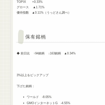
TOPIX +0.33%
グロース ▲1.71%
優待指数 ▲0.11%（うっどさん調べ）
保有銘柄
◆ 前日比 ↑94銘柄 ↓163銘柄 ▲0.34%
3%以上をピックアップ
下げた銘柄：
ワールド -8.05%
GMOインターネットG -4.55%