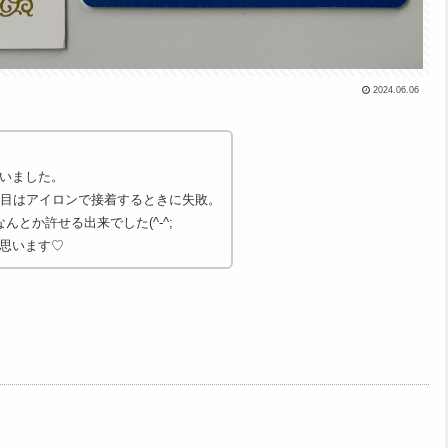
2024.06.06
いました。
度目はアイロンで接着するときに失敗。
とか許せる出来でした(^-^;
思います♡