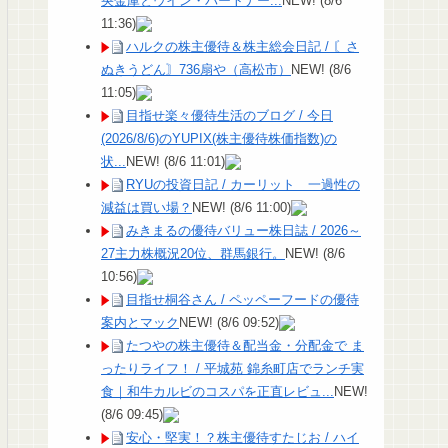
央金庫とウイン・パートナー...
NEW!
(8/6
11:36)
ハルクの株主優待＆株主総会日記 / 〘さ
ぬきうどん〙736扇や（高松市）
NEW!
(8/6
11:05)
目指せ楽々優待生活のブログ / 今日
(2026/8/6)のYUPIX(株主優待株価指数)の
状...
NEW!
(8/6 11:01)
RYUの投資日記 / カーリット 一過性の
減益は買い場？
NEW!
(8/6 11:00)
みきまるの優待バリュー株日誌 / 2026～
27主力株概況20位、群馬銀行。
NEW!
(8/6
10:56)
目指せ桐谷さん / ペッペーフードの優待
案内とマック
NEW!
(8/6 09:52)
たつやの株主優待＆配当金・分配金で ま
ったりライフ！ / 平城苑 錦糸町店でランチ実
食｜和牛カルビのコスパを正直レビュ...
NEW!
(8/6 09:45)
安心・堅実！？株主優待すたじお / ハイ