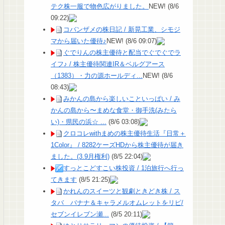
テク株一服で物色広がりました。
NEW!
(8/6
09:22)
コバンザメの株日記 / 新晃工業、シモジ
マから届いた優待♪
NEW!
(8/6 09:07)
ぐでりんの株主優待と配当でぐでぐでラ
イフ♪ / 株主優待関連IR＆ベルグアース
（1383）・力の源ホールディ...
NEW!
(8/6
08:43)
みかんの島から楽しいこといっぱい / み
かんの島から〜まめな食堂・御手洗(みたら
い)・県民の浜☆ ...
(8/6 03:08)
クロコレwithまめの株主優待生活『日常＋
1Color』 / 8282ケーズHDから株主優待が届き
ました。(3.9月権利)
(8/5 22:04)
すっとこどすこい株投資 / 1泊旅行へ行っ
てきます
(8/5 21:25)
かれんのスイーツと観劇ときどき株 / ス
タバ バナナ＆キャラメルオムレットをリピ/
セブンイレブン瀬...
(8/5 20:11)