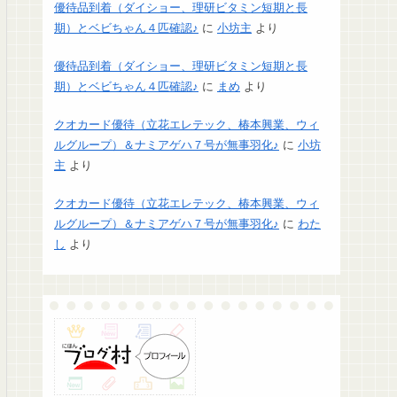
優待品到着（ダイショー、理研ビタミン短期と長
期）とベビちゃん４匹確認♪
に
小坊主
より
優待品到着（ダイショー、理研ビタミン短期と長
期）とベビちゃん４匹確認♪
に
まめ
より
クオカード優待（立花エレテック、椿本興業、ウィ
ルグループ）＆ナミアゲハ７号が無事羽化♪
に
小坊
主
より
クオカード優待（立花エレテック、椿本興業、ウィ
ルグループ）＆ナミアゲハ７号が無事羽化♪
に
わた
し
より