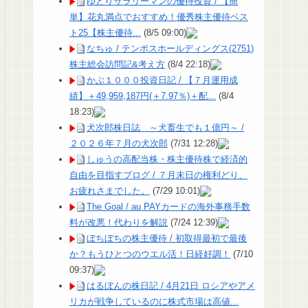
ゆとりサラリーマンの優待投資 / 【簡
単】花丸満点でおすすめ！優秀株主優待ベス
ト25【株主優待...
(8/5 09:00)
なちゅ / テンポスホールディングス(2751)
株主総会訪問記&考え方
(8/4 22:18)
かぶ１０００投資日記 / 【７月運用成
績】＋49,959,187円(＋7.97％)＋配...
(8/4
18:23)
犬次郎株日誌 ～犬畜生でも１億円～ /
２０２６年７月の犬次郎
(7/31 12:28)
しゅうの高配当株・株主優待株で経済的
自由を目指すブログ / ７月末日の権利どり、
お疲れさまでした。
(7/29 10:01)
The Goal / au PAYカードの海外事務手数
料が改悪！代わりを解説
(7/24 12:39)
ぼちぼちの株主優待 / 初取得最初で最後
か？もうひとつのウエル活！日経好調！
(7/10
09:37)
はるぼんの株日記 / 4月21日 ロシアやアメ
リカが戦争しているのに株式市場は高値...