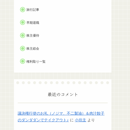
旅行記事
早期退職
株主優待
株主総会
権利取り一覧
最近のコメント
議決権行使のお礼（ノジマ、不二製油）＆肉汁餃子
のダンダダンでテイクアウト♪
に
小坊主
より