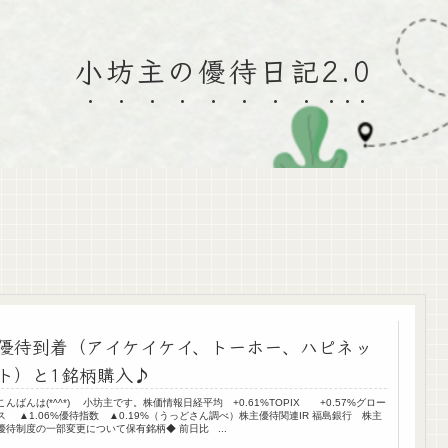
小坊主の優待日記2.0
優待到着（アイケイケイ、トーホー、ハピネッ
ト）と1銘柄購入♪
こんばんは(*^^*) 小坊主です。株価情報日経平均 +0.61%TOPIX +0.57%グロー
ス ▲1.06%優待指数 ▲0.19%（うっどさん調べ）株主優待関連IR 福島銀行 株主
優待制度の一部変更について保有銘柄◆ 前日比 ...