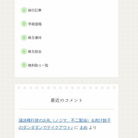
旅行記事
早期退職
株主優待
株主総会
権利取り一覧
最近のコメント
議決権行使のお礼（ノジマ、不二製油）＆肉汁餃子
のダンダダンでテイクアウト♪
に
まめ
より