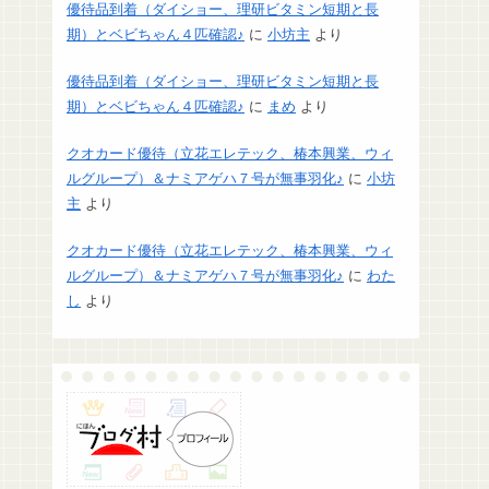
優待品到着（ダイショー、理研ビタミン短期と長
期）とベビちゃん４匹確認♪
に
小坊主
より
優待品到着（ダイショー、理研ビタミン短期と長
期）とベビちゃん４匹確認♪
に
まめ
より
クオカード優待（立花エレテック、椿本興業、ウィ
ルグループ）＆ナミアゲハ７号が無事羽化♪
に
小坊
主
より
クオカード優待（立花エレテック、椿本興業、ウィ
ルグループ）＆ナミアゲハ７号が無事羽化♪
に
わた
し
より