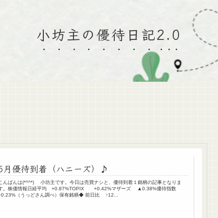
小坊主の優待日記2.0
5月優待到着（ハニーズ）♪
こんばんは(*^^*) 小坊主です。今日は売買ナシと、優待到着１銘柄の記事となりま
す。株価情報日経平均 +0.87%TOPIX +0.42%マザーズ ▲0.38%優待指数
+0.23%（うっどさん調べ）保有銘柄◆ 前日比 ↑12...