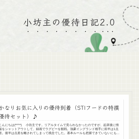
小坊主の優待日記2.0
かなりお気に入りの優待到着（STIフードの特撰
優待セット）♪
こんにちは(*^^*) 小坊主です。リアルタイムで見られなかったのですが、起床後に情
報をシャットアウトして、録画でラグビーを観戦。強豪イングランド相手に前半は1点
差。後半は点差を離されてしまって残念でした。基本ルールも把握できていないにも...