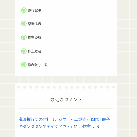
旅行記事
早期退職
株主優待
株主総会
権利取り一覧
最近のコメント
議決権行使のお礼（ノジマ、不二製油）＆肉汁餃子
のダンダダンでテイクアウト♪
に
小坊主
より