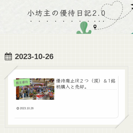
小坊主の優待日記2.0
2023-10-26
優待廃止IR２つ（涙）＆1銘
株主優待
柄購入と売却。
2023.10.26