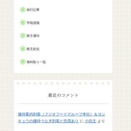
旅行記事
早期退職
株主優待
株主総会
権利取り一覧
最近のコメント
優待案内到着（フジオフードグループ本社）＆ヨン
キュウの優待うなぎ到着と売買あり
に
小坊主
より