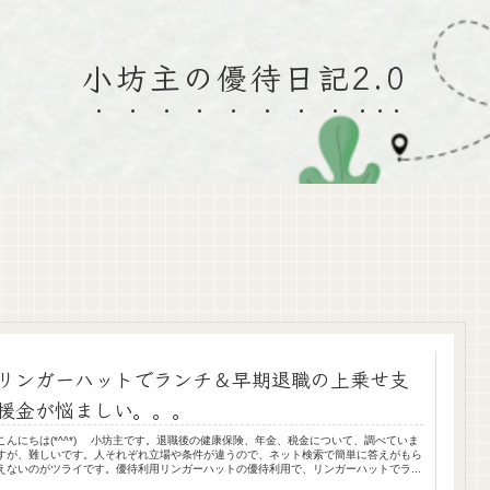
小坊主の優待日記2.0
リンガーハットでランチ＆早期退職の上乗せ支
援金が悩ましい。。。
こんにちは(*^^*) 小坊主です。退職後の健康保険、年金、税金について、調べていま
すが、難しいです。人それぞれ立場や条件が違うので、ネット検索で簡単に答えがもら
えないのがツライです。優待利用リンガーハットの優待利用で、リンガーハットでラ...