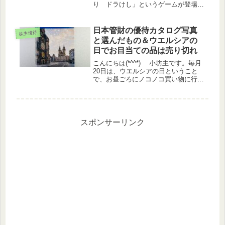
り ドラけし」というゲームが登場し
ました。やり過ぎて首が痛くならない
様にしないとなぁと思いながらちょっ
とハマっています(^-^;そしてカジノの
日本管財の優待カタログ写真
株主優待
プレイコイン欲しさに歩い...
と選んだもの＆ウエルシアの
日でお目当ての品は売り切れ
こんにちは(*^^*) 小坊主です。毎月
20日は、ウエルシアの日ということ
で、お昼ごろにノコノコ買い物に行っ
てきましたが、お目当てのP＆Gのヘ
アケア商品の棚は空っぽ。1500円以上
の購入でPayPayや楽天ポイントが最
大30%バックされる...
スポンサーリンク