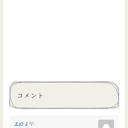
コメント
まめ
より: