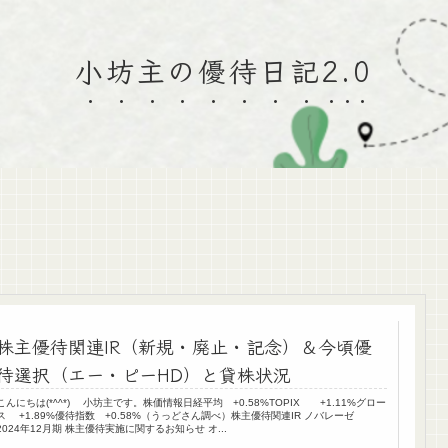
小坊主の優待日記2.0
株主優待関連IR（新規・廃止・記念）＆今頃優
待選択（エー・ピーHD）と貸株状況
こんにちは(*^^*) 小坊主です。株価情報日経平均 +0.58%TOPIX +1.11%グロー
ス +1.89%優待指数 +0.58%（うっどさん調べ）株主優待関連IR ノバレーゼ
2024年12月期 株主優待実施に関するお知らせ オ...