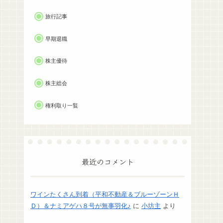
旅行記事
早期退職
株主優待
株主総会
権利取り一覧
最近のコメント
ワインたくさん到着（平和不動産＆ブルーゾーンＨ
Ｄ）＆ナミアゲハ８号が無事羽化♪
に
小坊主
より