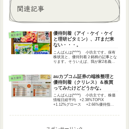
関連記事
優待到着（アイ・ケイ・ケイ
株主優待
と理研ビタミン）、JTまだ来
ない・・・。
こんばんは(*^^*) 小坊主です。保有
株状況と、優待到着２銘柄の記事とな
ります。そういえば、我が家2名義
分、JTのカップ麺＆ご飯がまだ到着し
ません。遅れているだけと信じていま
す(^-^;株価情報日経平均
auカブコム証券の端株整理と
株主優待
▲1.7%TOPIX ▲1.2...
優待到着（クリレス）＆株買
ってみたけどどうかな。
こんばんは(*^^*) 小坊主です。株価
情報日経平均 +2.38%TOPIX
+1.12%グロース +2.66%優待指
数 +0.5%（うっどさん調べ）株主優
待関連IR（17時時点） ＳＡＮＫＯ
ＭＡＲＫＥＴＩＮＧ ＦＯＯＤＳ
（2762...
スポンサーリンク