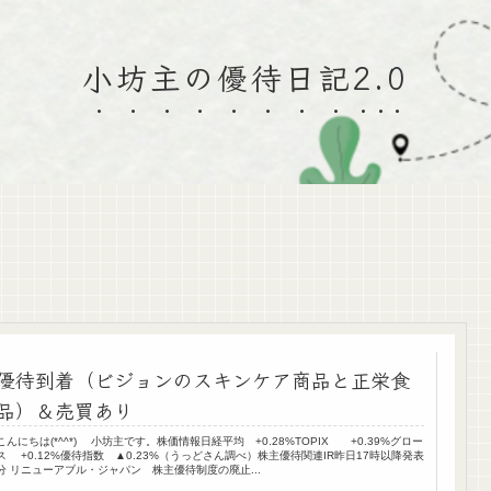
小坊主の優待日記2.0
優待到着（ビジョンのスキンケア商品と正栄食
品）＆売買あり
こんにちは(*^^*) 小坊主です。株価情報日経平均 +0.28%TOPIX +0.39%グロー
ス +0.12%優待指数 ▲0.23%（うっどさん調べ）株主優待関連IR昨日17時以降発表
分 リニューアブル・ジャパン 株主優待制度の廃止...