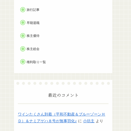
旅行記事
早期退職
株主優待
株主総会
権利取り一覧
最近のコメント
ワインたくさん到着（平和不動産＆ブルーゾーンＨ
Ｄ）＆ナミアゲハ８号が無事羽化♪
に
小坊主
より