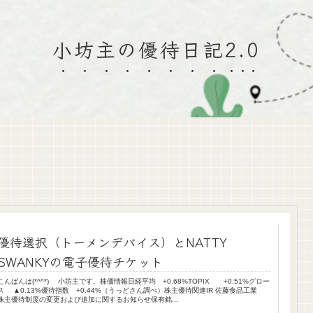
小坊主の優待日記2.0
優待選択（トーメンデバイス）とNATTY
SWANKYの電子優待チケット
こんばんは(*^^*) 小坊主です。株価情報日経平均 +0.68%TOPIX +0.51%グロー
ス ▲0.13%優待指数 +0.44%（うっどさん調べ）株主優待関連IR 佐藤食品工業
株主優待制度の変更および追加に関するお知らせ保有銘...