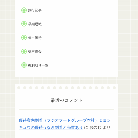
旅行記事
早期退職
株主優待
株主総会
権利取り一覧
最近のコメント
優待案内到着（フジオフードグループ本社）＆ヨン
キュウの優待うなぎ到着と売買あり
に
おのじ
より