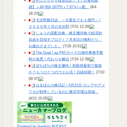
かぶ１０００投資日記 / 【７月運用成
績】＋49,959,187円(＋7.97％)＋配...
(8/4
18:23)
犬次郎株日誌 ～犬畜生でも１億円～ /
２０２６年７月の犬次郎
(7/31 12:28)
しゅうの高配当株・株主優待株で経済的
自由を目指すブログ / ７月末日の権利どり、
お疲れさまでした。
(7/29 10:01)
The Goal / au PAYカードの海外事務手数
料が改悪！代わりを解説
(7/24 12:39)
ぼちぼちの株主優待 / 初取得最初で最後
か？もうひとつのウエル活！日経好調！
(7/10
09:37)
はるぼんの株日記 / 4月21日 ロシアやアメ
リカが戦争しているのに株式市場は高値...
(4/21 10:05)
Powered by livedoor 相互RSS