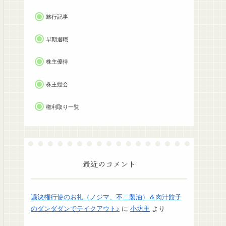
旅行記事
早期退職
株主優待
株主総会
権利取り一覧
最近のコメント
議決権行使のお礼（ノジマ、不二製油）＆肉汁餃子
のダンダダンでテイクアウト♪
に
小坊主
より