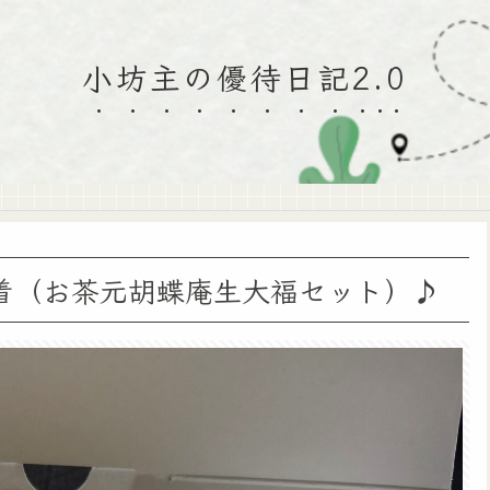
小坊主の優待日記2.0
着（お茶元胡蝶庵生大福セット）♪