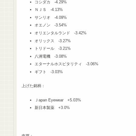
コシダカ -4.29%
ＮＪＳ -4.13%
サンリオ -4.09%
オエノン -3.54%
オリエンタルランド -3.42%
オリックス -3.27%
トリドール -3.21%
八洲電機 -3.08%
エターナルホスピタリティ -3.06%
ギフト -3.03%
上げた銘柄：
Ｊapan Eyewear +5.03%
新日本製薬 +3.0%
売買：