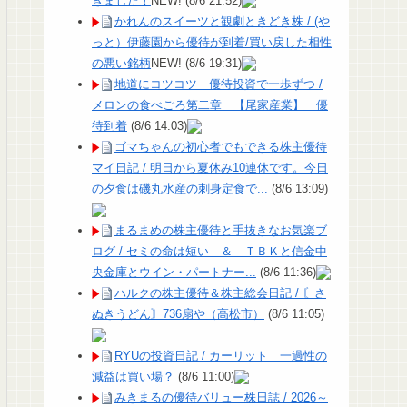
きました！
NEW!
(8/6 21:52)
かれんのスイーツと観劇ときどき株 / (や
っと）伊藤園から優待が到着/買い戻した相性
の悪い銘柄
NEW!
(8/6 19:31)
地道にコツコツ 優待投資で一歩ずつ /
メロンの食べごろ第二章 【尾家産業】 優
待到着
(8/6 14:03)
ゴマちゃんの初心者でもできる株主優待
マイ日記 / 明日から夏休み10連休です。今日
の夕食は磯丸水産の刺身定食で...
(8/6 13:09)
まるまめの株主優待と手抜きなお気楽ブ
ログ / セミの命は短い ＆ ＴＢＫと信金中
央金庫とウイン・パートナー...
(8/6 11:36)
ハルクの株主優待＆株主総会日記 / 〘さ
ぬきうどん〙736扇や（高松市）
(8/6 11:05)
RYUの投資日記 / カーリット 一過性の
減益は買い場？
(8/6 11:00)
みきまるの優待バリュー株日誌 / 2026～