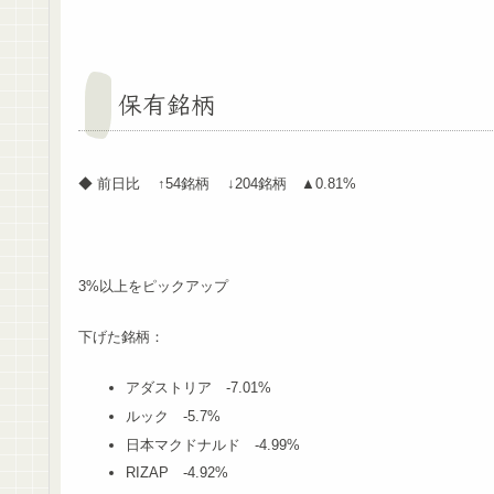
保有銘柄
◆ 前日比 ↑54銘柄 ↓204銘柄 ▲0.81%
3%以上をピックアップ
下げた銘柄：
アダストリア -7.01%
ルック -5.7%
日本マクドナルド -4.99%
RIZAP -4.92%