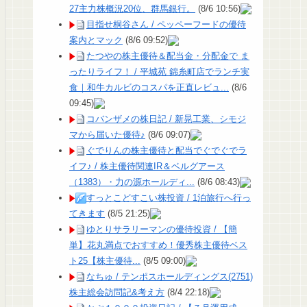
27主力株概況20位、群馬銀行。
(8/6 10:56)
目指せ桐谷さん / ペッペーフードの優待
案内とマック
(8/6 09:52)
たつやの株主優待＆配当金・分配金で ま
ったりライフ！ / 平城苑 錦糸町店でランチ実
食｜和牛カルビのコスパを正直レビュ...
(8/6
09:45)
コバンザメの株日記 / 新晃工業、シモジ
マから届いた優待♪
(8/6 09:07)
ぐでりんの株主優待と配当でぐでぐでラ
イフ♪ / 株主優待関連IR＆ベルグアース
（1383）・力の源ホールディ...
(8/6 08:43)
すっとこどすこい株投資 / 1泊旅行へ行っ
てきます
(8/5 21:25)
ゆとりサラリーマンの優待投資 / 【簡
単】花丸満点でおすすめ！優秀株主優待ベス
ト25【株主優待...
(8/5 09:00)
なちゅ / テンポスホールディングス(2751)
株主総会訪問記&考え方
(8/4 22:18)