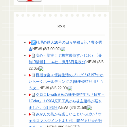
RSS
料理の鉄人28号の日々平穏日記 / 豊臣秀
吉
NEW!
(8/7 00:02)
安心・堅実！？株主優待すたじお / 【優
待IR情報】 ４社 (8月6日発表分)
NEW!
(8/6
22:05)
目指せ楽々優待生活のブログ / (3197すか
いらーくホールディングス)株主優待利用とも
う次...
NEW!
(8/6 22:00)
クロコレwithまめの株主優待生活『日常＋
1Color』 / 6904原田工業から株主優待が届き
ました。(3月権利)
NEW!
(8/6 21:58)
みかんの島から楽しいこといっぱい / ウ
ェルスマネジメントより桃 陽だまり☆が届