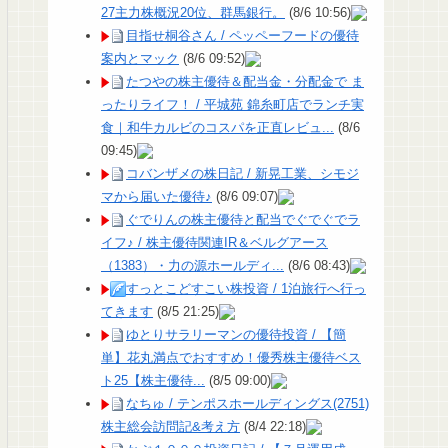
27主力株概況20位、群馬銀行。
(8/6 10:56)
目指せ桐谷さん / ペッペーフードの優待
案内とマック
(8/6 09:52)
たつやの株主優待＆配当金・分配金で ま
ったりライフ！ / 平城苑 錦糸町店でランチ実
食｜和牛カルビのコスパを正直レビュ...
(8/6
09:45)
コバンザメの株日記 / 新晃工業、シモジ
マから届いた優待♪
(8/6 09:07)
ぐでりんの株主優待と配当でぐでぐでラ
イフ♪ / 株主優待関連IR＆ベルグアース
（1383）・力の源ホールディ...
(8/6 08:43)
すっとこどすこい株投資 / 1泊旅行へ行っ
てきます
(8/5 21:25)
ゆとりサラリーマンの優待投資 / 【簡
単】花丸満点でおすすめ！優秀株主優待ベス
ト25【株主優待...
(8/5 09:00)
なちゅ / テンポスホールディングス(2751)
株主総会訪問記&考え方
(8/4 22:18)