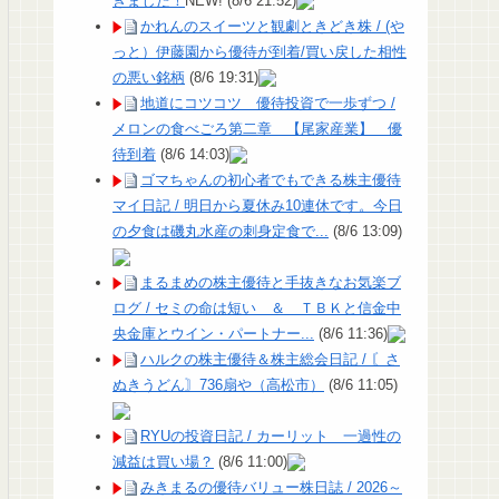
きました！
NEW!
(8/6 21:52)
かれんのスイーツと観劇ときどき株 / (や
っと）伊藤園から優待が到着/買い戻した相性
の悪い銘柄
(8/6 19:31)
地道にコツコツ 優待投資で一歩ずつ /
メロンの食べごろ第二章 【尾家産業】 優
待到着
(8/6 14:03)
ゴマちゃんの初心者でもできる株主優待
マイ日記 / 明日から夏休み10連休です。今日
の夕食は磯丸水産の刺身定食で...
(8/6 13:09)
まるまめの株主優待と手抜きなお気楽ブ
ログ / セミの命は短い ＆ ＴＢＫと信金中
央金庫とウイン・パートナー...
(8/6 11:36)
ハルクの株主優待＆株主総会日記 / 〘さ
ぬきうどん〙736扇や（高松市）
(8/6 11:05)
RYUの投資日記 / カーリット 一過性の
減益は買い場？
(8/6 11:00)
みきまるの優待バリュー株日誌 / 2026～