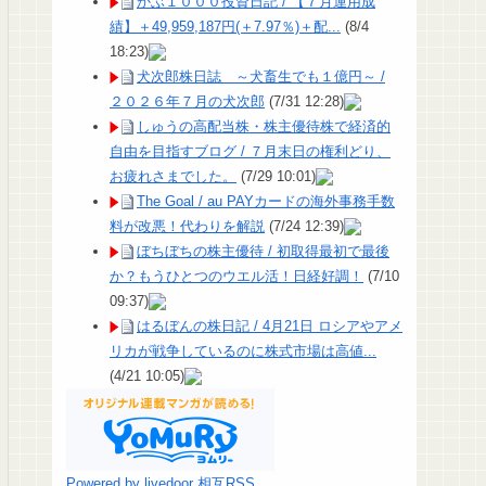
かぶ１０００投資日記 / 【７月運用成
績】＋49,959,187円(＋7.97％)＋配...
(8/4
18:23)
犬次郎株日誌 ～犬畜生でも１億円～ /
２０２６年７月の犬次郎
(7/31 12:28)
しゅうの高配当株・株主優待株で経済的
自由を目指すブログ / ７月末日の権利どり、
お疲れさまでした。
(7/29 10:01)
The Goal / au PAYカードの海外事務手数
料が改悪！代わりを解説
(7/24 12:39)
ぼちぼちの株主優待 / 初取得最初で最後
か？もうひとつのウエル活！日経好調！
(7/10
09:37)
はるぼんの株日記 / 4月21日 ロシアやアメ
リカが戦争しているのに株式市場は高値...
(4/21 10:05)
Powered by livedoor 相互RSS