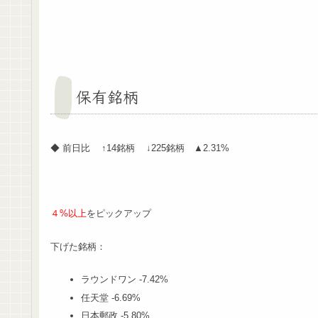
保有銘柄
◆ 前日比 ↑14銘柄 ↓225銘柄 ▲2.31%
４%以上
をピックアップ
下げた銘柄：
ラウンドワン -7.42%
任天堂 -6.69%
日本郵政 -5.80%