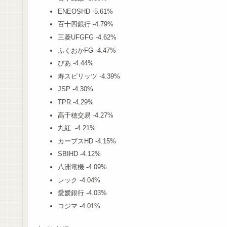
ENEOSHD -5.61%
百十四銀行 -4.79%
三菱UFGFG -4.62%
ふくおかFG -4.47%
ぴあ -4.44%
寿スピリッツ -4.39%
JSP -4.30%
TPR -4.29%
高千穂交易 -4.27%
丸紅 -4.21%
カーブスHD -4.15%
SBIHD -4.12%
八洲電機 -4.09%
レック -4.04%
愛媛銀行 -4.03%
コジマ -4.01%