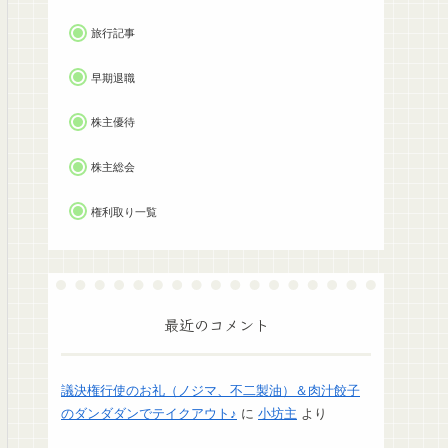
旅行記事
早期退職
株主優待
株主総会
権利取り一覧
最近のコメント
議決権行使のお礼（ノジマ、不二製油）＆肉汁餃子
のダンダダンでテイクアウト♪
に
小坊主
より