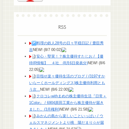
RSS
料理の鉄人28号の日々平穏日記 / 豊臣秀
吉
NEW!
(8/7 00:02)
安心・堅実！？株主優待すたじお / 【優
待IR情報】 ４社 (8月6日発表分)
NEW!
(8/6
22:05)
目指せ楽々優待生活のブログ / (3197すか
いらーくホールディングス)株主優待利用とも
う次...
NEW!
(8/6 22:00)
クロコレwithまめの株主優待生活『日常＋
1Color』 / 6904原田工業から株主優待が届き
ました。(3月権利)
NEW!
(8/6 21:58)
みかんの島から楽しいこといっぱい / ウ
ェルスマネジメントより桃 陽だまり☆が届