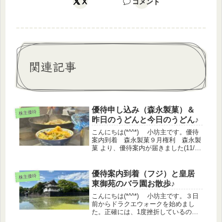
X
コメント
関連記事
優待申し込み（森永製菓）＆
株主優待
昨日のうどんと今日のうどん♪
こんにちは(*^^*) 小坊主です。優待
案内到着 森永製菓９月権利 森永製
菓 より、優待案内が届きました(11/17
到着)森永製菓 （2201）株価 2672円
（2025.11.21終値）配当 65円 利回
り 2.43%優待 9月 自社製...
優待案内到着（フジ）と皇居
株主優待
東御苑のバラ園お散歩♪
こんにちは(*^^*) 小坊主です。３日
前からドラクエウォークを始めまし
た。正確には、1度挫折しているので
再開です。ぴよちゃん曰く、「小坊主