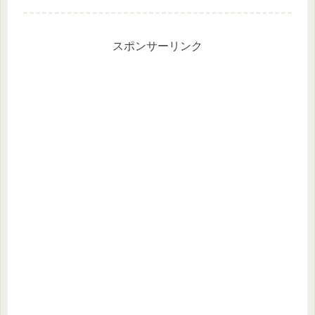
さんはゲームリテラシーが低い」そう
で色々教わりながら何んとかやってる
感じです(^-^;ぴよちゃんス...
スポンサーリンク