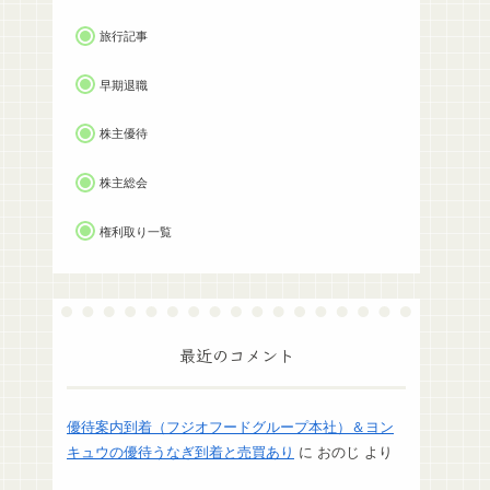
旅行記事
早期退職
株主優待
株主総会
権利取り一覧
最近のコメント
優待案内到着（フジオフードグループ本社）＆ヨン
キュウの優待うなぎ到着と売買あり
に
おのじ
より