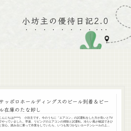
小坊主の優待日記2.0
サッポロホールディングスのビール到着＆ビー
ル在庫のたな卸し
こんにちは(*^^*) 小坊主です。今のうちに「エアコン」の試運転をした方が良いとTV
でやっていました。早速、リビングのエアコンの掃除と試運転。冷たい風が確認できひ
と安心。踏み台に乗って作業をしていたら、いつも気づかないカーテンレールの上...