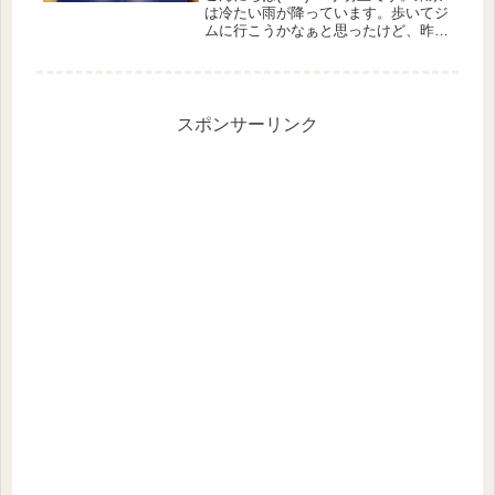
は冷たい雨が降っています。歩いてジ
ムに行こうかなぁと思ったけど、昨日
も行ったし・・・ということで引きこ
もり(^-^;株価情報日経平均
▲1.00%TOPIX ▲1.47%グロース
▲1.4%優待...
スポンサーリンク