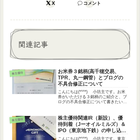
X
コメント
関連記事
お米券３銘柄(高千穂交易、
株主優待
TPR、丸一鋼管）とブログの
不具合修正について
こんにちは(*^^*) 小坊主です。お米
券がいただける３銘柄のご紹介と、ブ
ログの不具合修正について書きたいと
思います。株価情報日経平均
+1.96%TOPIX +0.97%グロース
▲0.15%優待指数 +0.26%（うっ
株主優待関連IR（新設）、優
株主優待
どさん調べ）...
待到着（Jーオイルミルズ）＆
IPO（東京地下鉄）の申し込
み。
こんにちは(*^^*) 小坊主です。東京