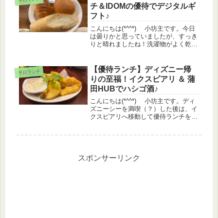
チ＆IDOMの優待でデジタルギ
フト♪
こんにちは(*^^*) 小坊主です。今日
は曇りかと思っていましたが、すっき
りと晴れましたね！洗濯物がよく乾き
気持ち良いです。テンポスホールディ
ングス （2751）の優待券でランチ先
日、平日ランチで「ステーキのあさく
【優待ランチ】ディズニー帰
平日ランチ
ま 鶴見店」へ行ってきま...
りの至福！イクスピアリ ＆ 蒲
田HUBでハシゴ酒♪
こんにちは(*^^*) 小坊主です。ディ
ズニーシーを満喫（？）した後は、イ
クスピアリへ移動して優待ランチを楽
しんできました！■ピッタゼロゼロ
（イタリアン）イクスピアリは、クリ
エイトレストランツ（3387）の優待が
使えるお店の宝庫ですが、今...
スポンサーリンク