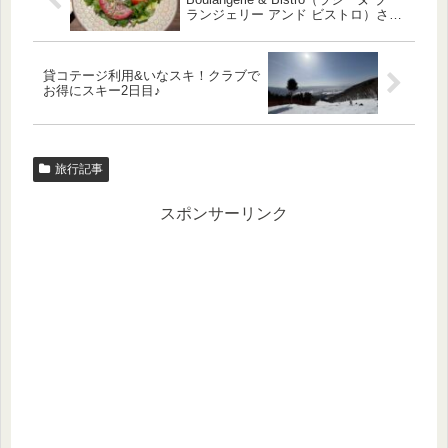
ランジェリー アンド ビストロ）さん
訪問♪
貸コテージ利用&いなスキ！クラブで
お得にスキー2日目♪
旅行記事
スポンサーリンク