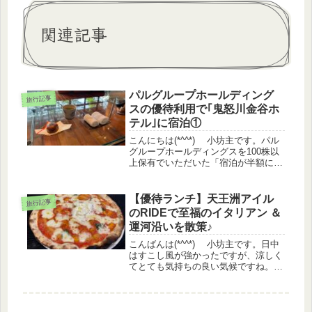
関連記事
パルグループホールディング
旅行記事
スの優待利用で｢鬼怒川金谷ホ
テル｣に宿泊①
こんにちは(*^^*) 小坊主です。パル
グループホールディングスを100株以
上保有でいただいた「宿泊が半額にな
る優待券」を利用して「鬼怒川金谷ホ
テル」に１泊2日で行ってきました。
今回はお部屋やサービスについて書き
【優待ランチ】天王洲アイル
旅行記事
たいと思います。いつもはゴ...
のRIDEで至福のイタリアン ＆
運河沿いを散策♪
こんばんは(*^^*) 小坊主です。日中
はすこし風が強かったですが、涼しく
てとても気持ちの良い気候ですね。今
日はスキー部時代のお友達と2年ぶり
のランチ会でした♪当日まで内緒にし
ていましたが、今回のお店はバルニバ
ービ（3418）の優待が使え...