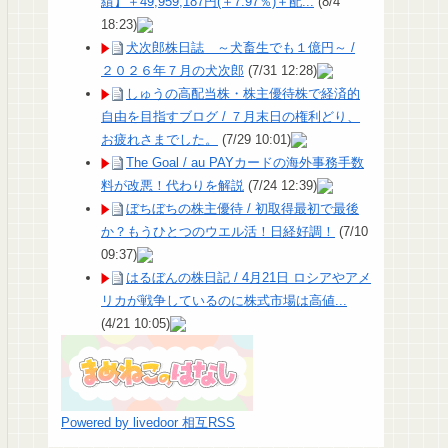
績】＋49,959,187円(＋7.97％)＋配...
(8/4
18:23)
犬次郎株日誌 ～犬畜生でも１億円～ /
２０２６年７月の犬次郎
(7/31 12:28)
しゅうの高配当株・株主優待株で経済的
自由を目指すブログ / ７月末日の権利どり、
お疲れさまでした。
(7/29 10:01)
The Goal / au PAYカードの海外事務手数
料が改悪！代わりを解説
(7/24 12:39)
ぼちぼちの株主優待 / 初取得最初で最後
か？もうひとつのウエル活！日経好調！
(7/10
09:37)
はるぼんの株日記 / 4月21日 ロシアやアメ
リカが戦争しているのに株式市場は高値...
(4/21 10:05)
Powered by livedoor 相互RSS