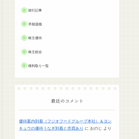
旅行記事
早期退職
株主優待
株主総会
権利取り一覧
最近のコメント
優待案内到着（フジオフードグループ本社）＆ヨン
キュウの優待うなぎ到着と売買あり
に
おのじ
より