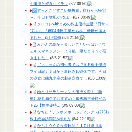
の優待と好きなドラマ
(8/7 08:50)
すっとこどすこい株投資 / 旅行から帰宅
～。今日も増配が沢山。
(8/7 08:49)
クロコレwithまめの株主優待生活『日常＋
1Color』 / 6904原田工業から株主優待が届き
ました。(3月権利)
(8/6 21:58)
みかんの島から楽しいこといっぱい / ウ
ェルスマネジメントより桃 陽だまり☆が届
きました！
(8/6 21:52)
ゴマちゃんの初心者でもできる株主優待
マイ日記 / 明日から夏休み10連休です。今日
の夕食は磯丸水産の刺身定食で...
(8/6 13:09)
ゆとりサラリーマンの優待投資 / 【簡
単】花丸満点でおすすめ！優秀株主優待ベス
ト25【株主優待...
(8/5 09:00)
なちゅ / テンポスホールディングス(2751)
株主総会訪問記&考え方
(8/4 22:18)
かぶ１０００投資日記 / 【７月運用成