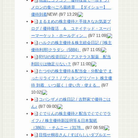
地道にコツコツ 優待投資で一歩ずつ /
メロンの食べごろ最終章 【ダイショー】
優待到着
NEW!
(8/7 13:29)
まるまめの株主優待と手抜きなお気楽ブ
ログ / 優待復活 ＆ ユナイテッド・スーパ
ーマーケット・ホールディン...
(8/7 11:09)
ハルクの株主優待＆株主総会日記 / [株主
優待利用]クラダシ（5884）
(8/7 11:05)
RYUの投資日記 / アステラス製薬 配当
利回りは物足りない？
(8/7 11:00)
たつやの株主優待＆配当金・分配金で ま
ったりライフ！ / ブッキングリゾート 株主優
待 到着、いつ届く｜使い方・使える...
(8/7
10:02)
コバンザメの株日記 / 吉野家で優待ごは
ん♪
(8/7 09:00)
ぐでりんの株主優待と配当でぐでぐでラ
イフ♪ / 株主優待新設IR等＆日本製紙
（3863）・チムニー（3178...
(8/7 08:59)
目指せ桐谷さん / すばらしいダブルエー