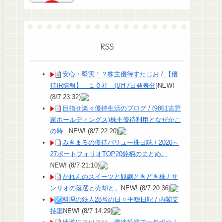
RSS
安心・堅実！？株主優待すたじお / 【優
待IR情報】 １０社 (8月7日発表分)
NEW!
(8/7 23:32)
目指せ楽々優待生活のブログ / (9861吉野
家ホールディングス)株主優待利用となぜかこ
の時...
NEW!
(8/7 22:20)
みきまるの優待バリュー株日誌 / 2026～
27ポートフォリオTOP20銘柄のまとめ。
NEW!
(8/7 21:10)
かれんのスイーツと観劇ときどき株 / サ
ンリオの落選と売却と。
NEW!
(8/7 20:36)
料理の鉄人28号の日々平穏日記 / 内閣支
持率
NEW!
(8/7 14:29)