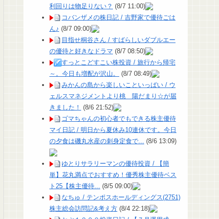
利回りは物足りない？
(8/7 11:00)
コバンザメの株日記 / 吉野家で優待ごは
ん♪
(8/7 09:00)
目指せ桐谷さん / すばらしいダブルエー
の優待と好きなドラマ
(8/7 08:50)
すっとこどすこい株投資 / 旅行から帰宅
～。今日も増配が沢山。
(8/7 08:49)
みかんの島から楽しいこといっぱい / ウ
ェルスマネジメントより桃 陽だまり☆が届
きました！
(8/6 21:52)
ゴマちゃんの初心者でもできる株主優待
マイ日記 / 明日から夏休み10連休です。今日
の夕食は磯丸水産の刺身定食で...
(8/6 13:09)
ゆとりサラリーマンの優待投資 / 【簡
単】花丸満点でおすすめ！優秀株主優待ベス
ト25【株主優待...
(8/5 09:00)
なちゅ / テンポスホールディングス(2751)
株主総会訪問記&考え方
(8/4 22:18)