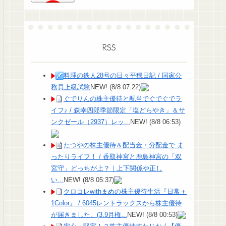
RSS
料理の鉄人28号の日々平穏日記 / 国家公
務員上級試験
NEW!
(8/8 07:22)
ぐでりんの株主優待と配当でぐでぐでラ
イフ♪ / 森幸四郎季節限定「塩どらやき」＆サ
ンクゼール（2937）レッ...
NEW!
(8/8 06:53)
たつやの株主優待＆配当金・分配金で ま
ったりライフ！ / 香取神宮と鹿島神宮の「双
宮守」どっちが上？｜上下関係や正し
い...
NEW!
(8/8 05:37)
クロコレwithまめの株主優待生活『日常＋
1Color』 / 6045レントラックスから株主優待
が届きました。(3.9月権...
NEW!
(8/8 00:53)