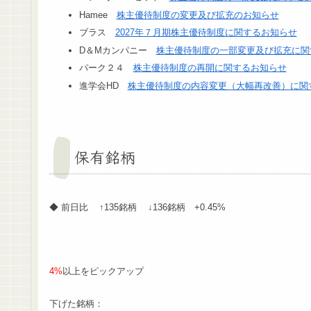
Hamee
株主優待制度の変更及び拡充のお知らせ
ブラス
2027年７月期株主優待制度に関するお知らせ
D＆Mカンパニー
株主優待制度の一部変更及び拡充に関
パーク２４
株主優待制度の再開に関するお知らせ
進学会HD
株主優待制度の内容変更（大幅再改善）に関
保有銘柄
◆ 前日比 ↑135銘柄 ↓136銘柄 +0.45%
4%
以上をピックアップ
下げた銘柄：