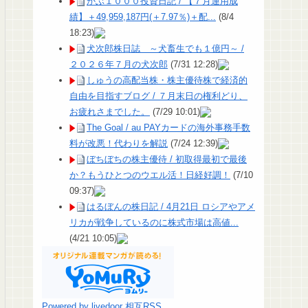
かぶ１０００投資日記 / 【７月運用成
績】＋49,959,187円(＋7.97％)＋配...
(8/4
18:23)
犬次郎株日誌 ～犬畜生でも１億円～ /
２０２６年７月の犬次郎
(7/31 12:28)
しゅうの高配当株・株主優待株で経済的
自由を目指すブログ / ７月末日の権利どり、
お疲れさまでした。
(7/29 10:01)
The Goal / au PAYカードの海外事務手数
料が改悪！代わりを解説
(7/24 12:39)
ぼちぼちの株主優待 / 初取得最初で最後
か？もうひとつのウエル活！日経好調！
(7/10
09:37)
はるぼんの株日記 / 4月21日 ロシアやアメ
リカが戦争しているのに株式市場は高値...
(4/21 10:05)
Powered by livedoor 相互RSS