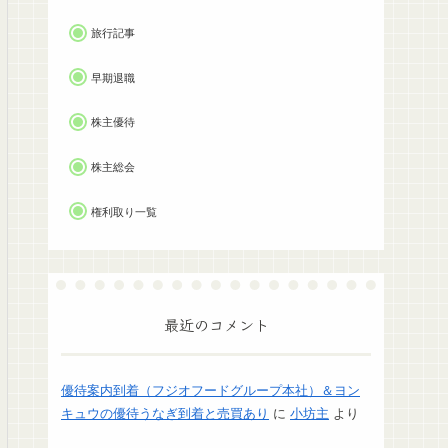
旅行記事
早期退職
株主優待
株主総会
権利取り一覧
最近のコメント
優待案内到着（フジオフードグループ本社）＆ヨン
キュウの優待うなぎ到着と売買あり
に
小坊主
より