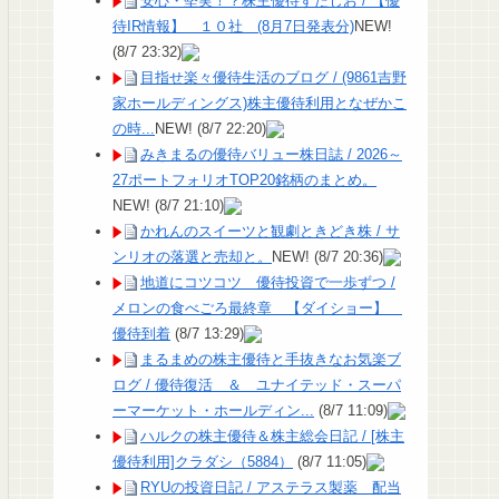
安心・堅実！？株主優待すたじお / 【優
待IR情報】 １０社 (8月7日発表分)
NEW!
(8/7 23:32)
目指せ楽々優待生活のブログ / (9861吉野
家ホールディングス)株主優待利用となぜかこ
の時...
NEW!
(8/7 22:20)
みきまるの優待バリュー株日誌 / 2026～
27ポートフォリオTOP20銘柄のまとめ。
NEW!
(8/7 21:10)
かれんのスイーツと観劇ときどき株 / サ
ンリオの落選と売却と。
NEW!
(8/7 20:36)
地道にコツコツ 優待投資で一歩ずつ /
メロンの食べごろ最終章 【ダイショー】
優待到着
(8/7 13:29)
まるまめの株主優待と手抜きなお気楽ブ
ログ / 優待復活 ＆ ユナイテッド・スーパ
ーマーケット・ホールディン...
(8/7 11:09)
ハルクの株主優待＆株主総会日記 / [株主
優待利用]クラダシ（5884）
(8/7 11:05)
RYUの投資日記 / アステラス製薬 配当