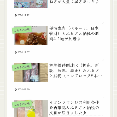
ねぎが大量に届きました♪
2024.12.22
優待案内（ベルーナ、日本
ふるさと納税
管財）とふるさと納税の豚
肉4.1㎏が到着♪
2024.12.07
株主優待関連IR（拡充、新
ふるさと納税
設、改悪、廃止）＆ふるさ
と納税（ヒレブロック5本）
到着と売買あり♪
2024.02.20
イオンラウンジの利用条件
ふるさと納税
を再確認＆ふるさと納税の
文旦が届きました♪