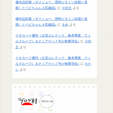
優待品到着（ダイショー、理研ビタミン短期と長
期）とベビちゃん４匹確認♪
に
小坊主
より
優待品到着（ダイショー、理研ビタミン短期と長
期）とベビちゃん４匹確認♪
に
まめ
より
クオカード優待（立花エレテック、椿本興業、ウィ
ルグループ）＆ナミアゲハ７号が無事羽化♪
に
小坊
主
より
クオカード優待（立花エレテック、椿本興業、ウィ
ルグループ）＆ナミアゲハ７号が無事羽化♪
に
わた
し
より