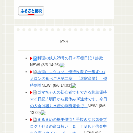
RSS
料理の鉄人28号の日々平穏日記 / 詐欺
NEW!
(8/6 14:26)
地道にコツコツ 優待投資で一歩ずつ /
メロンの食べごろ第二章 【尾家産業】 優
待到着
NEW!
(8/6 14:03)
ゴマちゃんの初心者でもできる株主優待
マイ日記 / 明日から夏休み10連休です。今日
の夕食は磯丸水産の刺身定食で...
NEW!
(8/6
13:09)
まるまめの株主優待と手抜きなお気楽ブ
ログ / セミの命は短い ＆ ＴＢＫと信金中