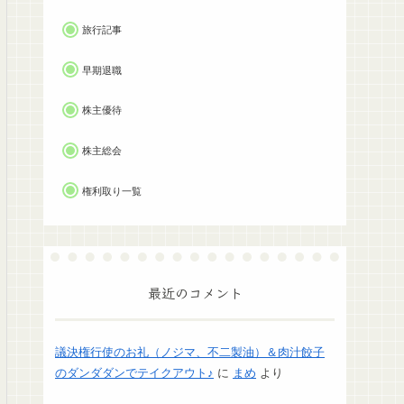
旅行記事
早期退職
株主優待
株主総会
権利取り一覧
最近のコメント
議決権行使のお礼（ノジマ、不二製油）＆肉汁餃子
のダンダダンでテイクアウト♪
に
まめ
より