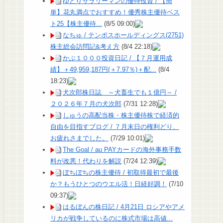
ゆとりサラリーマンの優待投資 / 【簡
単】花丸満点でおすすめ！優秀株主優待ベス
ト25【株主優待...
(8/5 09:00)
なちゅ / テンポスホールディングス(2751)
株主総会訪問記&考え方
(8/4 22:18)
かぶ１０００投資日記 / 【７月運用成
績】＋49,959,187円(＋7.97％)＋配...
(8/4
18:23)
犬次郎株日誌 ～犬畜生でも１億円～ /
２０２６年７月の犬次郎
(7/31 12:28)
しゅうの高配当株・株主優待株で経済的
自由を目指すブログ / ７月末日の権利どり、
お疲れさまでした。
(7/29 10:01)
The Goal / au PAYカードの海外事務手数
料が改悪！代わりを解説
(7/24 12:39)
ぼちぼちの株主優待 / 初取得最初で最後
か？もうひとつのウエル活！日経好調！
(7/10
09:37)
はるぼんの株日記 / 4月21日 ロシアやアメ
リカが戦争しているのに株式市場は高値...