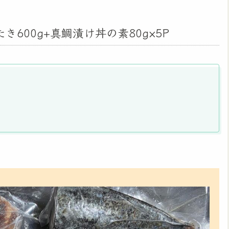
600g+真鯛漬け丼の素80g×5P