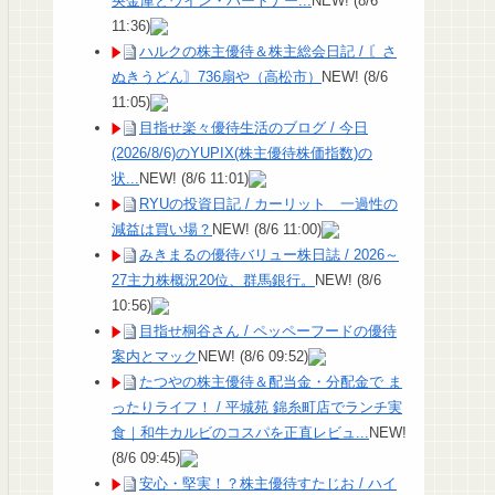
央金庫とウイン・パートナー...
NEW!
(8/6
11:36)
ハルクの株主優待＆株主総会日記 / 〘さ
ぬきうどん〙736扇や（高松市）
NEW!
(8/6
11:05)
目指せ楽々優待生活のブログ / 今日
(2026/8/6)のYUPIX(株主優待株価指数)の
状...
NEW!
(8/6 11:01)
RYUの投資日記 / カーリット 一過性の
減益は買い場？
NEW!
(8/6 11:00)
みきまるの優待バリュー株日誌 / 2026～
27主力株概況20位、群馬銀行。
NEW!
(8/6
10:56)
目指せ桐谷さん / ペッペーフードの優待
案内とマック
NEW!
(8/6 09:52)
たつやの株主優待＆配当金・分配金で ま
ったりライフ！ / 平城苑 錦糸町店でランチ実
食｜和牛カルビのコスパを正直レビュ...
NEW!
(8/6 09:45)
安心・堅実！？株主優待すたじお / ハイ