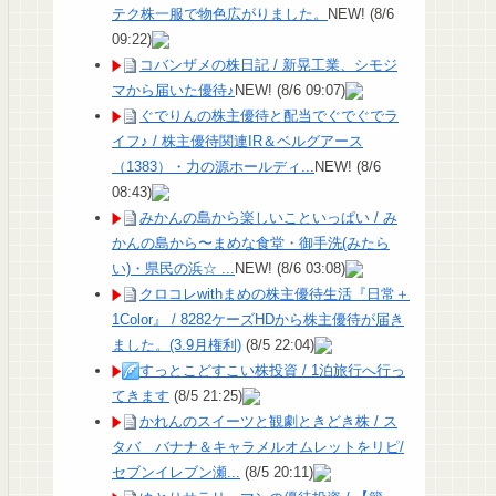
テク株一服で物色広がりました。
NEW!
(8/6
09:22)
コバンザメの株日記 / 新晃工業、シモジ
マから届いた優待♪
NEW!
(8/6 09:07)
ぐでりんの株主優待と配当でぐでぐでラ
イフ♪ / 株主優待関連IR＆ベルグアース
（1383）・力の源ホールディ...
NEW!
(8/6
08:43)
みかんの島から楽しいこといっぱい / み
かんの島から〜まめな食堂・御手洗(みたら
い)・県民の浜☆ ...
NEW!
(8/6 03:08)
クロコレwithまめの株主優待生活『日常＋
1Color』 / 8282ケーズHDから株主優待が届き
ました。(3.9月権利)
(8/5 22:04)
すっとこどすこい株投資 / 1泊旅行へ行っ
てきます
(8/5 21:25)
かれんのスイーツと観劇ときどき株 / ス
タバ バナナ＆キャラメルオムレットをリピ/
セブンイレブン瀬...
(8/5 20:11)