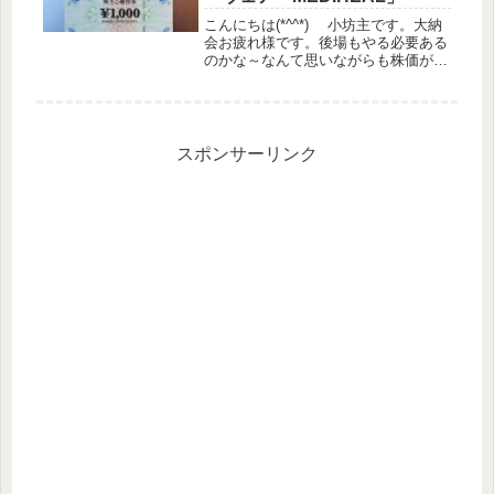
こんにちは(*^^*) 小坊主です。大納
会お疲れ様です。後場もやる必要ある
のかな～なんて思いながらも株価が動
いていると気になってチラチラ見てし
まいます(^-^;株価情報日経平均
▲0.37%TOPIX ▲0.51%グロース
▲1.07...
スポンサーリンク