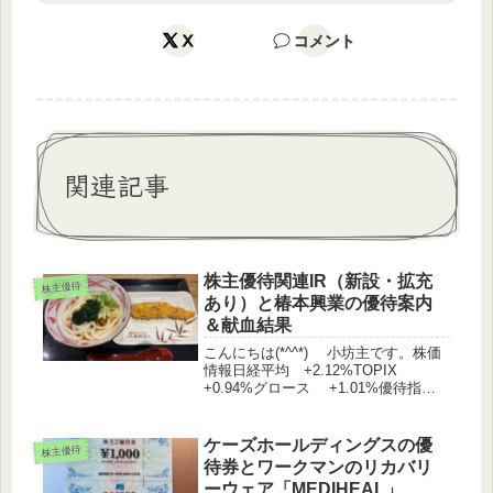
X
コメント
関連記事
株主優待関連IR（新設・拡充
株主優待
あり）と椿本興業の優待案内
＆献血結果
こんにちは(*^^*) 小坊主です。株価
情報日経平均 +2.12%TOPIX
+0.94%グロース +1.01%優待指
数 +0.26%（うっどさん調べ）株主
優待関連IR 三菱倉庫 株主優待制度
の導入に関するお知らせ 京成電鉄
ケーズホールディングスの優
株主優待
株主優待...
待券とワークマンのリカバリ
ーウェア「MEDIHEAL」