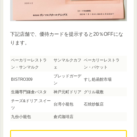
下記店舗で、優待カードを提示すると20％OFFにな
ります。
ベーカリーレストラ
サンマルクカフ
ベーカリーレストラ
ン・サンマルク
ェ
ン・バケット
ブレッドガーデ
BISTRO309
すし処函館市場
ン
生麺専門鎌倉パスタ
神戸元町ドリア
グリル蔵敷
チーズ&ドリア.スイー
台湾小籠包
石焼炒飯店
ツ
九份小籠包
倉式珈琲店