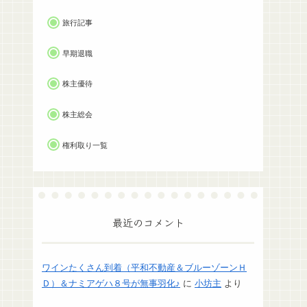
旅行記事
早期退職
株主優待
株主総会
権利取り一覧
最近のコメント
ワインたくさん到着（平和不動産＆ブルーゾーンＨ
Ｄ）＆ナミアゲハ８号が無事羽化♪
に
小坊主
より