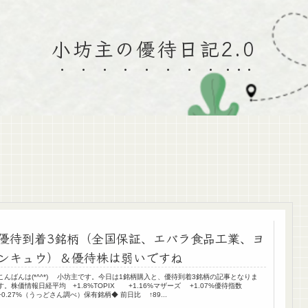
小坊主の優待日記2.0
優待到着3銘柄（全国保証、エバラ食品工業、ヨ
ンキュウ）＆優待株は弱いですね
こんばんは(*^^*) 小坊主です。今日は1銘柄購入と、優待到着3銘柄の記事となりま
す。株価情報日経平均 +1.8%TOPIX +1.16%マザーズ +1.07%優待指数
+0.27%（うっどさん調べ）保有銘柄◆ 前日比 ↑89...