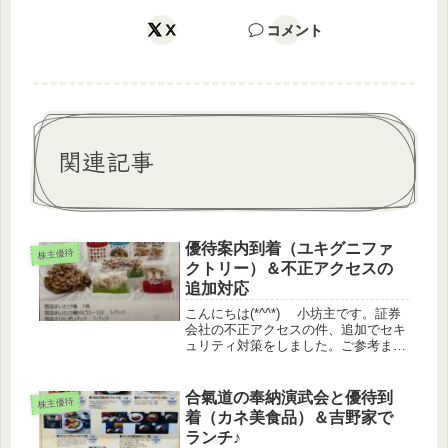
X
コメント
関連記事
優待案内到着（ユキグニファ
株主優待
クトリー）＆不正アクセスの
追加対応
こんにちは(*^^*) 小坊主です。証券
会社の不正アクセスの件、追加でセキ
ュリティ対策をしました。ご参考まで
に下方に記載します。株価情報日経平
均 +0.92%TOPIX +0.27%グロー
ス ▲0.13%優待指数 ▲0.13%（う
合氣道の奉納演武会と優待到
株主優待
っど...
着（カネ美食品）＆吉野家で
ランチ♪