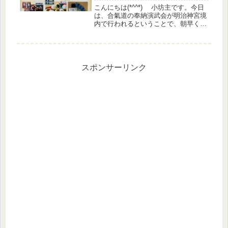
こんにちは(*^^*) 小坊主です。今日
は、合氣道の奉納演武会が明治神宮境
内で行われるということで、朝早くか
らJR原宿駅にある明治神宮へ行って
きました。大学生の甥っ子の初舞台
(^▽^)この後、各団体が、芝生の上で
演武を披露します。天気も気...
スポンサーリンク